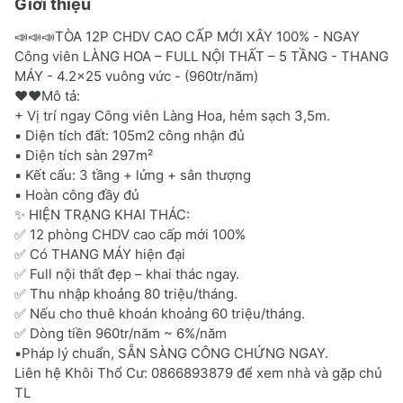
Giới thiệu
📣📣📣TÒA 12P CHDV CAO CẤP MỚI XÂY 100% - NGAY
Công viên LÀNG HOA – FULL NỘI THẤT – 5 TẦNG - THANG
MÁY - 4.2x25 vuông vức - (960tr/năm)
❤️❤️Mô tả:
+ Vị trí ngay Công viên Làng Hoa, hẻm sạch 3,5m.
▪️ Diện tích đất: 105m2 công nhận đủ
▪️ Diện tích sàn 297m²
▪️ Kết cấu: 3 tầng + lửng + sân thượng
▪️ Hoàn công đầy đủ
✨ HIỆN TRẠNG KHAI THÁC:
✅ 12 phòng CHDV cao cấp mới 100%
✅ Có THANG MÁY hiện đại
✅ Full nội thất đẹp – khai thác ngay.
✅ Thu nhập khoảng 80 triệu/tháng.
✅ Nếu cho thuê khoán khoảng 60 triệu/tháng.
✅ Dòng tiền 960tr/năm ~ 6%/năm
▪️Pháp lý chuẩn, SẴN SÀNG CÔNG CHỨNG NGAY.
Liên hệ Khôi Thổ Cư: 0866893879 để xem nhà và gặp chủ
TL