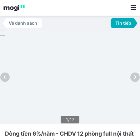
Về danh sách
Tin tiếp
‹
›
1/17
Dòng tiền 6%/năm - CHDV 12 phòng full nội thất