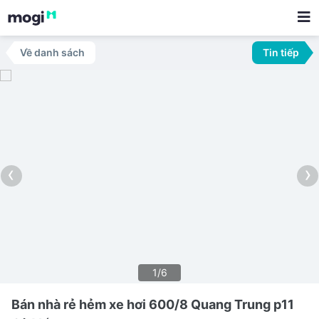
Về danh sách
Tin tiếp
‹
›
1/6
Bán nhà rẻ hẻm xe hơi 600/8 Quang Trung p11