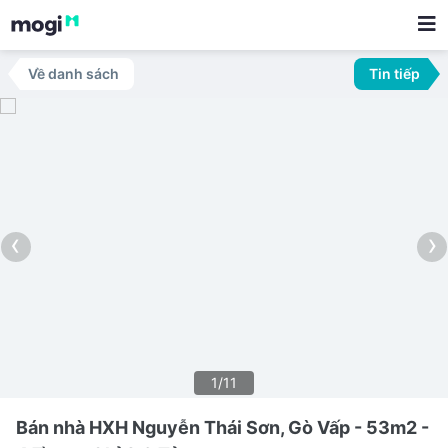
Về danh sách
Tin tiếp
‹
›
1/11
Bán nhà HXH Nguyễn Thái Sơn, Gò Vấp - 53m2 -