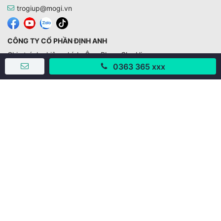
trogiup@mogi.vn
CÔNG TY CỔ PHẦN ĐỊNH ANH
Chịu trách nhiệm chính: Ông Phạm Chu Hi
0363 365 xxx
Giấy phép số: 429/GP-BTTTT do Bộ TTTT cấp ngày
11/10/2019
Trụ sở chính:
Số 28 - 30 Đường số 2, Khu phố Hưng Gia 5, Phường Tân
Hưng, Thành phố Hồ Chí Minh, Việt Nam
Văn phòng giao dịch:
67/3 Lý Long Tường, Khu phố Nam Quang 2, Phường Tân
Hưng, Thành phố Hồ Chí Minh
38 Cửa Đông, Phường Hoàn Kiếm, Thành phố Hà Nội
;