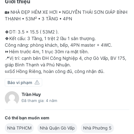
Giới thiệu
🏡 NHÀ ĐẸP HẺM XE HƠI • NGUYỄN THÁI SƠN GIÁP BÌNH
THẠNH • 53M² • 3 TẦNG • 4PN
🍀DT: 3.5 x 15.5 ( 53M2 ).
🍀Kết cấu: 3 Tầng, 1 trệt 2 lầu 1 sân thượng.
Công năng: phòng khách, bếp, 4PN master + 4WC.
⏩Hẻm trước 4m, 1 trục 30m ra mặt tiền.
📍Vị trí: cạnh bên ĐH Công Nghiệp 4, chợ Gò Vấp, BV 175,
giáp Bình Thạnh và Phú Nhuận.
📜Sổ Hồng Riêng, hoàn công đủ, công nhận đủ.
Báo vi phạm
Trần Huy
Đã tham gia: 4 năm
Có thể bạn muốn xem
Nhà TPHCM
Nhà Quận Gò Vấp
Nhà Phường 5