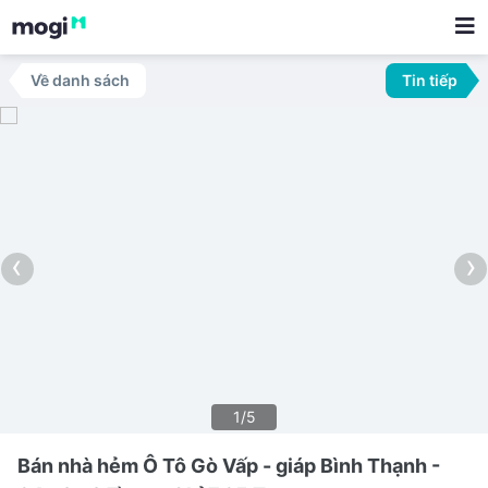
Về danh sách
Tin tiếp
‹
›
1/5
Bán nhà hẻm Ô Tô Gò Vấp - giáp Bình Thạnh -