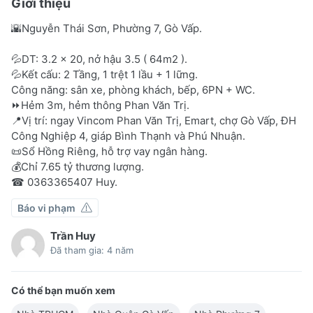
Giới thiệu
🌇Nguyễn Thái Sơn, Phường 7, Gò Vấp.
💦DT: 3.2 x 20, nở hậu 3.5 ( 64m2 ).
💦Kết cấu: 2 Tầng, 1 trệt 1 lầu + 1 lững.
Công năng: sân xe, phòng khách, bếp, 6PN + WC.
⏩Hẻm 3m, hẻm thông Phan Văn Trị.
📍Vị trí: ngay Vincom Phan Văn Trị, Emart, chợ Gò Vấp, ĐH
Công Nghiệp 4, giáp Bình Thạnh và Phú Nhuận.
📜Sổ Hồng Riêng, hỗ trợ vay ngân hàng.
💰Chỉ 7.65 tỷ thương lượng.
☎ 0363365407 Huy.
Báo vi phạm
Trần Huy
Đã tham gia: 4 năm
Có thể bạn muốn xem