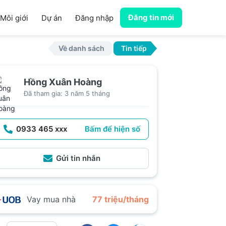
Đăng tin mới
Môi giới
Dự án
Đăng nhập
Về danh sách
Tin tiếp
Hồng Xuân Hoàng
Đã tham gia: 3 năm 5 tháng
0933 465 xxx
Bấm để hiện số
Gửi tin nhắn
Vay mua nhà
77 triệu/tháng