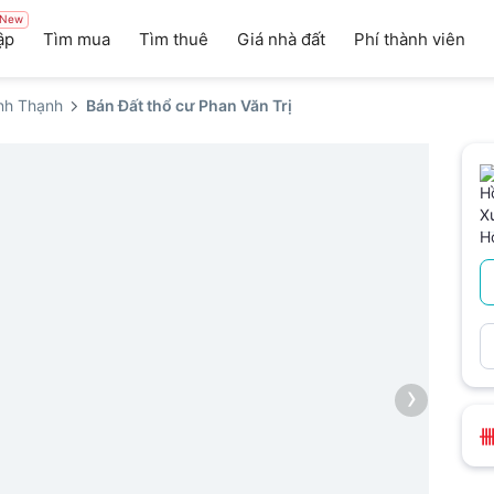
New
ập
Tìm mua
Tìm thuê
Giá nhà đất
Phí thành viên
nh Thạnh
Bán Đất thổ cư Phan Văn Trị
›