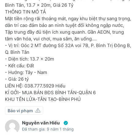
Bình Tân, 13.7 x 20m, Giá 26 Tỷ
THÔNG TIN MÔ TẢ
Mặt tiền rộng rãi thoáng mát, ngay khu biệt thự sang trọng,
dân trí cao đảm bảo an ninh tuyệt đối không ngập nước,
Tập trung đầy đủ tiện ích xung quanh. Gần AEON, trung
tâm văn hóa, vui chơi, mua sắm, ăn uống....
- Vị trí: Góc 2 MT đường Số 32A voi 7B, P. Bình Trị Đông B,
Q. Bình Tân
- Diện tích: 13.7 x 20m
- Kết cấu: Đất
- Hướng: Tây - Nam
- Giá: 26 tỷ
LIÊN HỆ: 038.777.5929 Hiếu
KÍ GỞI- MUA BÁN BĐS BÌNH TÂN-QUẬN 6
KHU TÊN LỬA-TÂN TẠO-BÌNH PHÚ
Báo vi phạm
Nguyễn văn Hiếu
Đã tham gia: 9 năm 1 tháng