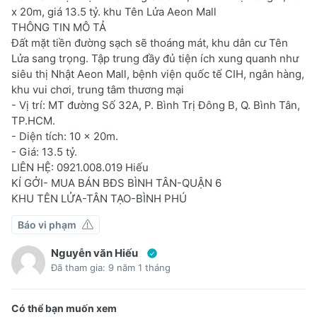
x 20m, giá 13.5 tỷ. khu Tên Lửa Aeon Mall
THÔNG TIN MÔ TẢ
Đất mặt tiền đường sạch sẽ thoáng mát, khu dân cư Tên
Lửa sang trọng. Tập trung đầy đủ tiện ích xung quanh như
siêu thị Nhật Aeon Mall, bệnh viện quốc tế CIH, ngân hàng,
khu vui chơi, trung tâm thương mại
- Vị trí: MT đường Số 32A, P. Bình Trị Đông B, Q. Bình Tân,
TP.HCM.
- Diện tích: 10 x 20m.
- Giá: 13.5 tỷ.
LIÊN HỆ: 0921.008.019 Hiếu
KÍ GỞI- MUA BÁN BĐS BÌNH TÂN-QUẬN 6
KHU TÊN LỬA-TÂN TẠO-BÌNH PHÚ
Báo vi phạm
Nguyễn văn Hiếu
Đã tham gia: 9 năm 1 tháng
Có thể bạn muốn xem