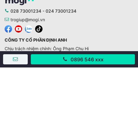
028 73001234 - 024 73001234
trogiup@mogi.vn
CÔNG TY CỔ PHẦN ĐỊNH ANH
Chịu trách nhiệm chính: Ông Phạm Chu Hi
Giấy phép số: 429/GP-BTTTT do Bộ TTTT cấp ngày
0896 546 xxx
11/10/2019
Trụ sở chính:
Số 28 - 30 Đường số 2, Khu phố Hưng Gia 5, Phường Tân
Hưng, Thành phố Hồ Chí Minh, Việt Nam
Văn phòng giao dịch:
67/3 Lý Long Tường, Khu phố Nam Quang 2, Phường Tân
Hưng, Thành phố Hồ Chí Minh
38 Cửa Đông, Phường Hoàn Kiếm, Thành phố Hà Nội