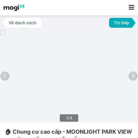
Về danh sách
Tin tiếp
‹
›
1/4
🏠 Chung cư cao cấp - MOONLIGHT PARK VIEW