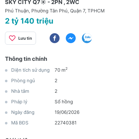
SKY CITY Q7☀️ - 2PN , 2WC
Phú Thuận, Phường Tân Phú, Quận 7, TPHCM
2 tỷ 140 triệu
Lưu tin
Thông tin chính
2
Diện tích sử dụng
70 m
Phòng ngủ
2
Nhà tắm
2
Pháp lý
Sổ hồng
Ngày đăng
19/06/2026
Mã BĐS
22740381