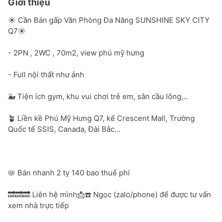
Giới thiệu
☀️ Cần Bán gấp Văn Phòng Đa Năng SUNSHINE SKY CITY
Q7☀️
- 2PN , 2WC , 70m2, view phú mỹ hưng
- Full nội thất như ảnh
🐳 Tiện ích gym, khu vui chơi trẻ em, sân cầu lông,..
🪴 Liền kề Phú Mỹ Hưng Q7, kế Crescent Mall, Trường
Quốc tế SSIS, Canada, Đài Bắc...
📛 Bán nhanh 2 ty 140 bao thuế phí
🔜🔜🔜 Liên hệ mình📩☎️ Ngọc (zalo/phone) để được tư vấn
xem nhà trực tiếp