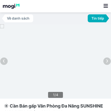
Về danh sách
Tin tiếp
‹
›
1/4
☀️ Cần Bán gấp Văn Phòng Đa Năng SUNSHINE