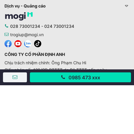
Dịch vụ - Quảng cáo
028 73001234 - 024 73001234
trogiup@mogi.vn
CÔNG TY CỔ PHẦN ĐỊNH ANH
Chịu trách nhiệm chính: Ông Phạm Chu Hi
Giấy phép số: 429/GP-BTTTT do Bộ TTTT cấp ngày
11/10/2019
0985 473 xxx
Trụ sở chính:
Số 28 - 30 Đường số 2, Khu phố Hưng Gia 5, Phường Tân
Hưng, Thành phố Hồ Chí Minh, Việt Nam
Văn phòng giao dịch:
67/3 Lý Long Tường, Khu phố Nam Quang 2, Phường Tân
Hưng, Thành phố Hồ Chí Minh
38 Cửa Đông, Phường Hoàn Kiếm, Thành phố Hà Nội