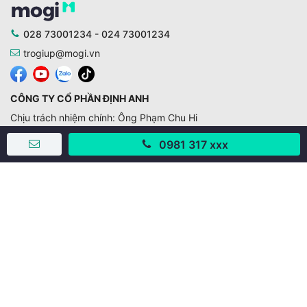
028 73001234 - 024 73001234
trogiup@mogi.vn
CÔNG TY CỔ PHẦN ĐỊNH ANH
Chịu trách nhiệm chính: Ông Phạm Chu Hi
Giấy phép số: 429/GP-BTTTT do Bộ TTTT cấp ngày
0981 317 xxx
11/10/2019
Trụ sở chính:
Số 28 - 30 Đường số 2, Khu phố Hưng Gia 5, Phường Tân
Hưng, Thành phố Hồ Chí Minh, Việt Nam
Văn phòng giao dịch:
67/3 Lý Long Tường, Khu phố Nam Quang 2, Phường Tân
Hưng, Thành phố Hồ Chí Minh
38 Cửa Đông, Phường Hoàn Kiếm, Thành phố Hà Nội