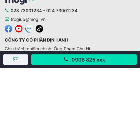
028 73001234 - 024 73001234
trogiup@mogi.vn
CÔNG TY CỔ PHẦN ĐỊNH ANH
Chịu trách nhiệm chính: Ông Phạm Chu Hi
Giấy phép số: 429/GP-BTTTT do Bộ TTTT cấp ngày
0908 825 xxx
11/10/2019
Trụ sở chính:
Số 28 - 30 Đường số 2, Khu phố Hưng Gia 5, Phường Tân
Hưng, Thành phố Hồ Chí Minh, Việt Nam
Văn phòng giao dịch:
67/3 Lý Long Tường, Khu phố Nam Quang 2, Phường Tân
Hưng, Thành phố Hồ Chí Minh
38 Cửa Đông, Phường Hoàn Kiếm, Thành phố Hà Nội