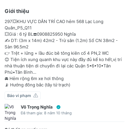
Giới thiệu
297💥KHU VỰC DÂN TRÍ CAO hẻm 568 Lạc Long
Quân_P5_Q11
💥Giá : 6 tỷ BL☎️0908825950 Nghĩa
✍️ DT: (3m x 14m) 42m2 - Trừ sân (1.2m) Sổ CN 38m2 -
Sàn 96.5m2
👉 Trệt + lửng + lầu đúc bê tông kiên cố 4 PN,2 WC
😊 Tiện ích xung quanh khu vực này đầy đủ kể ko hết,vị trí
nhà thuận tiện di chuyển đi lại các Quận 5•6•10•Tân
Phú•Tân Bình...
🚘 Hẻm rộng 6m xe hơi thông
📡 Hướng đông bắc (tây tứ trạch)
Báo vi phạm
Võ Trọng Nghĩa
Đã tham gia: 8 năm 10 tháng