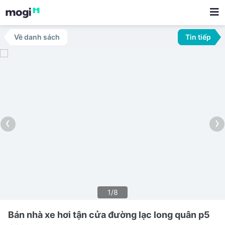
Về danh sách
Tin tiếp
‹
›
1/8
Bán nhà xe hơi tận cửa đường lạc long quân p5