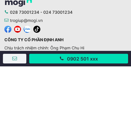
028 73001234 - 024 73001234
trogiup@mogi.vn
CÔNG TY CỔ PHẦN ĐỊNH ANH
Chịu trách nhiệm chính: Ông Phạm Chu Hi
Giấy phép số: 429/GP-BTTTT do Bộ TTTT cấp ngày
0902 501 xxx
11/10/2019
Trụ sở chính:
Số 28 - 30 Đường số 2, Khu phố Hưng Gia 5, Phường Tân
Hưng, Thành phố Hồ Chí Minh, Việt Nam
Văn phòng giao dịch:
67/3 Lý Long Tường, Khu phố Nam Quang 2, Phường Tân
Hưng, Thành phố Hồ Chí Minh
38 Cửa Đông, Phường Hoàn Kiếm, Thành phố Hà Nội