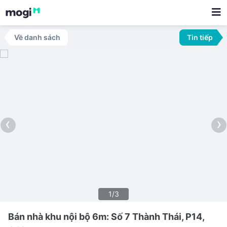
Về danh sách
Tin tiếp
‹
›
1/3
Bán nhà khu nội bộ 6m: Số 7 Thành Thái, P14,