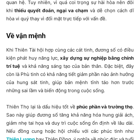
quan hệ. Tuy nhiên, vì quá coi trọng sự hài hòa nên đôi
khi
thiếu quyết đoán, ngại va chạm
và dễ chọn cách dĩ
hòa vi quý thay vì đối mặt trực tiếp với vấn đề.
Về vận mệnh
Khi Thiên Tài hội hợp cùng các cát tinh, đương số có điều
kiện phát huy năng lực,
xây dựng sự nghiệp bằng chính
trí tuệ
và khả năng sáng tạo của bản thân. Đặc biệt, đây
còn là Phù tinh có khả năng tiết giảm phần nào ảnh hưởng
của hung sát tinh, giúp bản mệnh tỉnh táo hơn trước
những sai lầm và biến động trong cuộc sống.
Thiên Thọ lại là dấu hiệu tốt về
phúc phần và trường thọ
.
Sao này giúp đương số tăng khả năng hóa hung giải ách,
giảm nhẹ tai họa và duy trì cuộc sống ổn định về lâu dài.
Nếu đồng cung hoặc hội chiếu với các phúc tinh như
Thiên Lương
hay Thiên Đồng, ý nghĩa về phúc đức và tuổi