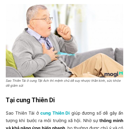
Sao Thiên Tài ở cung Tật Ách thì mệnh chủ dễ suy nhược thần kinh, sức khỏe
dễ giảm sút
Tại cung Thiên Di
Sao Thiên Tài ở
cung Thiên Di
giúp đương số dễ gây ấn
tượng khi bước ra môi trường xã hội. Nhờ sự
thông minh
và khả năng ứng
biến
nhanh
, họ thường được chú ý và có