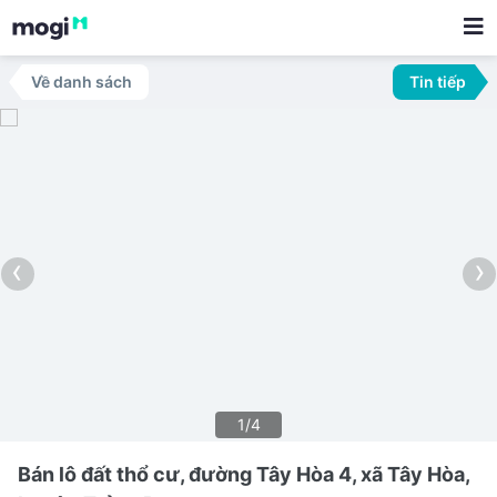
Về danh sách
Tin tiếp
‹
›
1/4
Bán lô đất thổ cư, đường Tây Hòa 4, xã Tây Hòa,