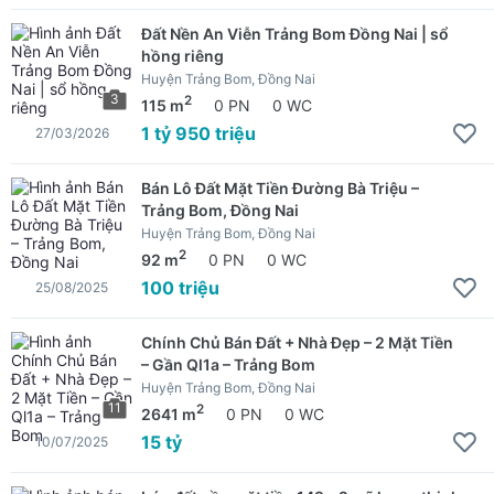
Đất Nền An Viễn Trảng Bom Đồng Nai | sổ
hồng riêng
Huyện Trảng Bom, Đồng Nai
3
2
115 m
0 PN
0 WC
1 tỷ 950 triệu
27/03/2026
Bán Lô Đất Mặt Tiền Đường Bà Triệu –
Trảng Bom, Đồng Nai
Huyện Trảng Bom, Đồng Nai
2
92 m
0 PN
0 WC
100 triệu
25/08/2025
Chính Chủ Bán Đất + Nhà Đẹp – 2 Mặt Tiền
– Gần Ql1a – Trảng Bom
Huyện Trảng Bom, Đồng Nai
11
2
2641 m
0 PN
0 WC
15 tỷ
10/07/2025