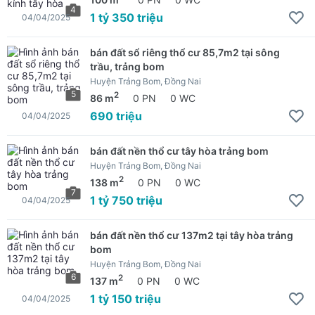
4
1 tỷ 350 triệu
04/04/2025
bán đất sổ riêng thổ cư 85,7m2 tại sông
trầu, trảng bom
Huyện Trảng Bom, Đồng Nai
5
2
86 m
0 PN
0 WC
690 triệu
04/04/2025
bán đất nền thổ cư tây hòa trảng bom
Huyện Trảng Bom, Đồng Nai
2
138 m
0 PN
0 WC
7
1 tỷ 750 triệu
04/04/2025
bán đất nền thổ cư 137m2 tại tây hòa trảng
bom
Huyện Trảng Bom, Đồng Nai
6
2
137 m
0 PN
0 WC
1 tỷ 150 triệu
04/04/2025