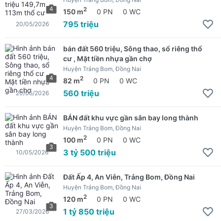
4
2
150 m
0 PN
0 WC
795 triệu
20/05/2026
bán đất 560 triệu, Sông thao, sổ riêng thổ
cư , Mặt tiền nhựa gần chợ
Huyện Trảng Bom, Đồng Nai
4
2
82 m
0 PN
0 WC
560 triệu
20/05/2026
BÁN đất khu vực gần sân bay long thành
Huyện Trảng Bom, Đồng Nai
2
100 m
0 PN
0 WC
3
3 tỷ 500 triệu
10/05/2026
Đất Ấp 4, An Viễn, Trảng Bom, Đồng Nai
Huyện Trảng Bom, Đồng Nai
2
120 m
0 PN
0 WC
3
1 tỷ 850 triệu
27/03/2026