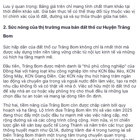
Lưu ý quan trọng: Bảng giá trên chỉ mang tính chất tham khảo tại
thời điểm khảo sát. Giá bán thực tế có thể thay đổi tùy thuộc vào vị
trí chính xác của lô đất, đường sá và sự thỏa thuận giữa hai bên.
2. Sức nóng của thị trường mua bán đất thổ cư Huyện Trảng
Bom
Sức hấp dẫn của đất thổ cư Trảng Bom không chỉ là nhất thời mà
được xây dựng trên nền tảng vững chắc từ nội lực kinh tế và những
cú hích hạ tầng mạnh mẽ.
Đầu tiên, Trảng Bom được mệnh danh là "thủ phủ công nghiệp" của
Đồng Nai với hàng loạt khu công nghiệp lớn như KCN Bàu Xéo, KCN
Sông Mây, KCN Giang Điền. Các KCN này thu hút hàng trăm ngàn
lao động và chuyên gia trong và ngoài nước đến làm việc, tạo ra một
nhu cầu khổng lồ và có thật về nhà ở. Việc sở hữu một lô đất thổ cư
để xây nhà an cư hoặc xây phòng trọ cho thuê đều là những lựa
chọn đầu tư an toàn và mang lại dòng tiền ổn định.
Thứ hai, tiềm năng của Trảng Bom còn được chắp cánh bởi quy
hoạch và hạ tầng. Lộ trình đưa Trảng Bom lên thị xã vào năm 2025
đang thúc đẩy một cuộc đầu tư mạnh mẽ vào việc nâng cấp, mở
rộng đường sá và các công trình công cộng. Hơn nữa, vị trí chiến
lược gần kề sân bay quốc tế Long Thành và nằm trên các trục giao
thông huyết mạch như QL1A, đường Vành đai 4 trong tương lai sẽ
biến Trảng Bom thành một trung tâm trung chuyển quan trọng.