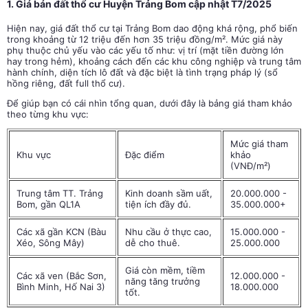
1. Giá bán đất thổ cư Huyện Trảng Bom cập nhật T7/2025
Hiện nay, giá đất thổ cư tại Trảng Bom dao động khá rộng, phổ biến
trong khoảng từ 12 triệu đến hơn 35 triệu đồng/m². Mức giá này
phụ thuộc chủ yếu vào các yếu tố như: vị trí (mặt tiền đường lớn
hay trong hẻm), khoảng cách đến các khu công nghiệp và trung tâm
hành chính, diện tích lô đất và đặc biệt là tình trạng pháp lý (sổ
hồng riêng, đất full thổ cư).
Để giúp bạn có cái nhìn tổng quan, dưới đây là bảng giá tham khảo
theo từng khu vực:
Mức giá tham
Khu vực
Đặc điểm
khảo
(VNĐ/m²)
Trung tâm TT. Trảng
Kinh doanh sầm uất,
20.000.000 -
Bom, gần QL1A
tiện ích đầy đủ.
35.000.000+
Các xã gần KCN (Bàu
Nhu cầu ở thực cao,
15.000.000 -
Xéo, Sông Mây)
dễ cho thuê.
25.000.000
Giá còn mềm, tiềm
Các xã ven (Bắc Sơn,
12.000.000 -
năng tăng trưởng
Bình Minh, Hố Nai 3)
18.000.000
tốt.