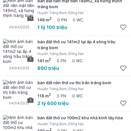
bán đất nền mặt tiền 149m2, xã hưng thịnh
trảng bom
Huyện Trảng Bom, Đồng Nai
11
2
149 m
0 PN
0 WC
1 tỷ 100 triệu
04/04/2025
bán đất thổ cư 141m2 tại ấp 4 sông trầu
trảng bom
Huyện Trảng Bom, Đồng Nai
3
2
141 m
0 PN
0 WC
890 triệu
04/04/2025
bán đất nền thổ cư thị trấn trảng bom
Huyện Trảng Bom, Đồng Nai
2
118 m
0 PN
0 WC
3
2 tỷ 600 triệu
04/04/2025
bán đất thổ cư 100m2 khu nhà kính tây hòa
Huyện Trảng Bom, Đồng Nai
2
100 m
0 PN
0 WC