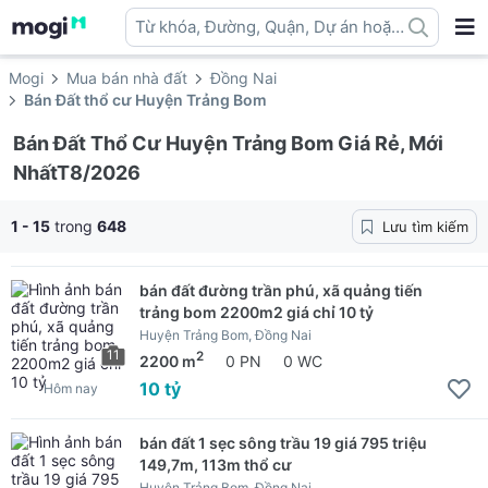
Từ khóa, Đường, Quận, Dự án hoặc
địa danh ...
Mogi
Mua bán nhà đất
Đồng Nai
Bán Đất thổ cư Huyện Trảng Bom
Bán Đất Thổ Cư Huyện Trảng Bom Giá Rẻ, Mới
NhấtT8/2026
1 - 15
trong
648
Lưu tìm kiếm
bán đất đường trần phú, xã quảng tiến
trảng bom 2200m2 giá chỉ 10 tỷ
Huyện Trảng Bom, Đồng Nai
11
2
2200 m
0 PN
0 WC
10 tỷ
Hôm nay
bán đất 1 sẹc sông trầu 19 giá 795 triệu
149,7m, 113m thổ cư
Huyện Trảng Bom, Đồng Nai