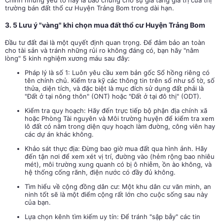
Chính những yếu tố này là bảo chứng cho sự gia tăng giá trị của thị
trường bán đất thổ cư Huyện Trảng Bom trong dài hạn.
3. 5 Lưu ý "vàng" khi chọn mua đất thổ cư Huyện Trảng Bom
Đầu tư đất đai là một quyết định quan trọng. Để đảm bảo an toàn
cho tài sản và tránh những rủi ro không đáng có, bạn hãy "nằm
lòng" 5 kinh nghiệm xương máu sau đây:
Pháp lý là số 1: Luôn yêu cầu xem bản gốc Sổ hồng riêng có
tên chính chủ. Kiểm tra kỹ các thông tin trên sổ như số tờ, số
thửa, diện tích, và đặc biệt là mục đích sử dụng đất phải là
"Đất ở tại nông thôn" (ONT) hoặc "Đất ở tại đô thị" (ODT).
Kiểm tra quy hoạch: Hãy đến trực tiếp bộ phận địa chính xã
hoặc Phòng Tài nguyên và Môi trường huyện để kiểm tra xem
lô đất có nằm trong diện quy hoạch làm đường, công viên hay
các dự án khác không.
Khảo sát thực địa: Đừng bao giờ mua đất qua hình ảnh. Hãy
đến tận nơi để xem xét vị trí, đường vào (hẻm rộng bao nhiêu
mét), môi trường xung quanh có bị ô nhiễm, ồn ào không, và
hệ thống cống rãnh, điện nước có đầy đủ không.
Tìm hiểu về cộng đồng dân cư: Một khu dân cư văn minh, an
ninh tốt sẽ là một điểm cộng rất lớn cho cuộc sống sau này
của bạn.
Lựa chọn kênh tìm kiếm uy tín: Để tránh "sập bẫy" các tin