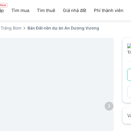
New
ập
Tìm mua
Tìm thuê
Giá nhà đất
Phí thành viên
 Trảng Bom
Bán Đất nền dự án An Dương Vương
›
V