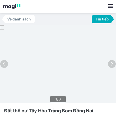
Về danh sách
Tin tiếp
‹
›
1/3
Đất thổ cư Tây Hòa Trảng Bom Đồng Nai