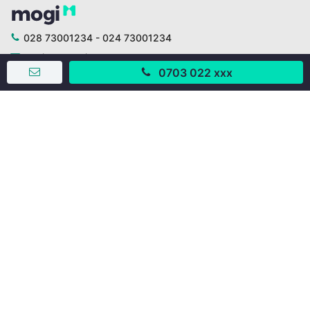
028 73001234 - 024 73001234
trogiup@mogi.vn
0703 022 xxx
CÔNG TY CỔ PHẦN ĐỊNH ANH
Chịu trách nhiệm chính: Ông Phạm Chu Hi
Giấy phép số: 429/GP-BTTTT do Bộ TTTT cấp ngày
11/10/2019
Trụ sở chính:
Số 28 - 30 Đường số 2, Khu phố Hưng Gia 5, Phường Tân
Hưng, Thành phố Hồ Chí Minh, Việt Nam
Văn phòng giao dịch:
67/3 Lý Long Tường, Khu phố Nam Quang 2, Phường Tân
Hưng, Thành phố Hồ Chí Minh
38 Cửa Đông, Phường Hoàn Kiếm, Thành phố Hà Nội