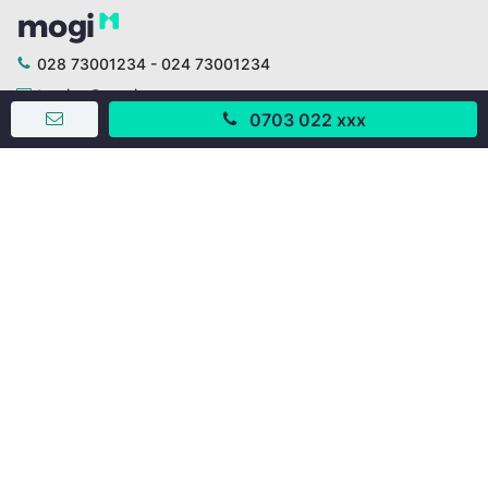
028 73001234 - 024 73001234
trogiup@mogi.vn
0703 022 xxx
CÔNG TY CỔ PHẦN ĐỊNH ANH
Chịu trách nhiệm chính: Ông Phạm Chu Hi
Giấy phép số: 429/GP-BTTTT do Bộ TTTT cấp ngày
11/10/2019
Trụ sở chính:
Số 28 - 30 Đường số 2, Khu phố Hưng Gia 5, Phường Tân
Hưng, Thành phố Hồ Chí Minh, Việt Nam
Văn phòng giao dịch:
67/3 Lý Long Tường, Khu phố Nam Quang 2, Phường Tân
Hưng, Thành phố Hồ Chí Minh
38 Cửa Đông, Phường Hoàn Kiếm, Thành phố Hà Nội