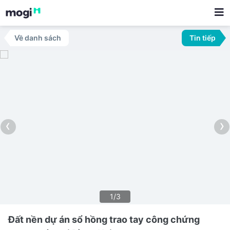
Về danh sách
Tin tiếp
‹
›
1/3
Đất nền dự án sổ hồng trao tay công chứng