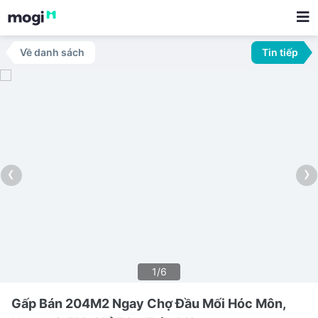
Về danh sách
Tin tiếp
‹
›
1/6
Gấp Bán 204M2 Ngay Chợ Đầu Mối Hóc Môn,