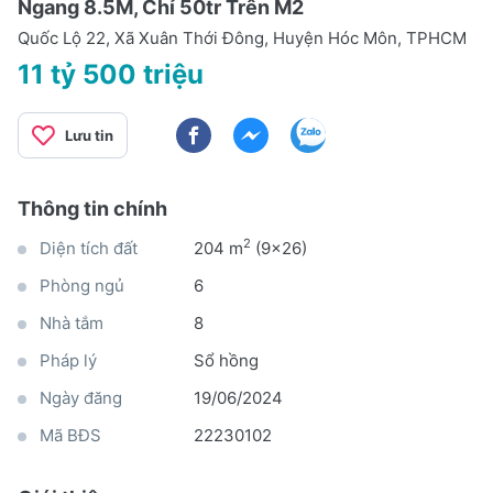
Ngang 8.5M, Chỉ 50tr Trên M2
Quốc Lộ 22, Xã Xuân Thới Đông, Huyện Hóc Môn, TPHCM
11 tỷ 500 triệu
Lưu tin
Thông tin chính
2
Diện tích đất
204 m
(9x26)
Phòng ngủ
6
Nhà tắm
8
Pháp lý
Sổ hồng
Ngày đăng
19/06/2024
Mã BĐS
22230102