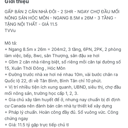
Giới thiệu
GẤP BÁN 2 CĂN NHÀ ĐÔI - 2 SHR - NGAY CHỢ ĐẦU MỐI
NÔNG SẢN HÓC MÔN - NGANG 8.5M x 26M - 3 TẦNG -
TẶNG NỘI THẤT - GIÁ 11.5
TVVu
Mô tả:
+ Ngang 8.5m x 26m = 204m2, 3 tầng, 6PN, 2PK, 2 phòng
làm việc, bếp, 8wc, sân Thượng, sân đậu xe hơi
+ Gồm 2 căn nhà riêng biệt, sổ riêng mỗi căn tại đường số
15, Xuân Thới Đông , Hóc Môn
+ Đường trước nhà xe hơi né nhau 10m, vài bước chân ra
Quốc lộ 22, đi về Tân Bình, Bình Tân chỉ 10 phút.
+ Vị trí nhiều tiện ích xung quanh, UBND, siêu thị, chợ đầu
mối nông sản, trường học cấp 1, 2, 3.
+ Gia chủ xây tâm huyết để ở, nhưng nay chuẩn bị đi định
cư Canada nên đành bán căn nhà tự thiết kế xây dựng
+ Pháp lý chuẩn. Hoàn công đầy đủ. Sổ vuông vức. Công
chứng ngay
+ Giá: 11.5 tỷ gặp trực tiếp chủ tl