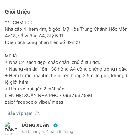
Giới thiệu
**TCHM 10D
Nhà cấp 4 ,hẻm 4m,lô góc, Mỹ Hòa Trung Chánh Hốc Môn
4x18, sổ vuông A4, 3tỷ 5 TL
(Diện tích công nhận trên sổ 69m2)
Mô tả:
+ Nhà C4 sạch đẹp, chắc chắn, chủ ở lâu đời.
+ Ngang 4m dài 18m. Sổ hồng A4 công chứng trong ngày.
+ Hẻm trước nhà 4m, hẻm bên hông 2.5m, lô góc, không bị
lộ giới hẻm.
+ Hẻm xe hơi góc 2 mặt hẻm.
LIÊN HỆ: XUÂN NHÀ PHỐ - 0937.937.586
zalo/ facebook/ viber/ mess
Báo vi phạm
ĐỒNG XUÂN
Đã tham gia: 4 năm 6 tháng