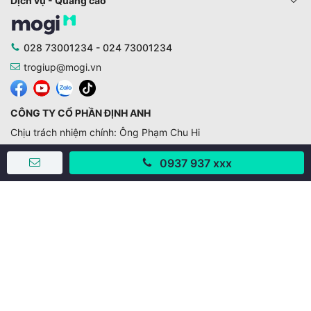
Dịch vụ - Quảng cáo
028 73001234 - 024 73001234
trogiup@mogi.vn
CÔNG TY CỔ PHẦN ĐỊNH ANH
Chịu trách nhiệm chính: Ông Phạm Chu Hi
Giấy phép số: 429/GP-BTTTT do Bộ TTTT cấp ngày
0937 937 xxx
11/10/2019
Trụ sở chính:
Số 28 - 30 Đường số 2, Khu phố Hưng Gia 5, Phường Tân
Hưng, Thành phố Hồ Chí Minh, Việt Nam
Văn phòng giao dịch:
67/3 Lý Long Tường, Khu phố Nam Quang 2, Phường Tân
Hưng, Thành phố Hồ Chí Minh
38 Cửa Đông, Phường Hoàn Kiếm, Thành phố Hà Nội