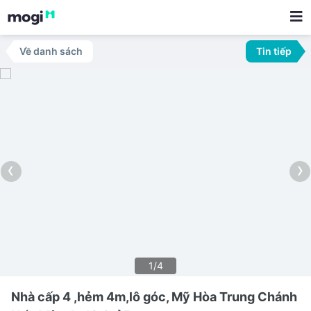
Về danh sách
Tin tiếp
‹
›
1/4
Nhà cấp 4 ,hẻm 4m,lô góc, Mỹ Hòa Trung Chánh