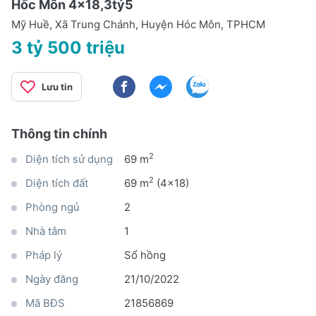
Hốc Môn 4x18,3tỷ5
Mỹ Huề, Xã Trung Chánh, Huyện Hóc Môn, TPHCM
3 tỷ 500 triệu
Lưu tin
Thông tin chính
2
Diện tích sử dụng
69 m
2
Diện tích đất
69 m
(4x18)
Phòng ngủ
2
Nhà tắm
1
Pháp lý
Sổ hồng
Ngày đăng
21/10/2022
Mã BĐS
21856869