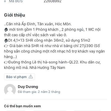
Mã BĐS
22608992
Giới thiệu
..Căn nhà Ấp Đình, Tân xuân, Hóc Môn.
🏠 mới tinh gồm 1 Phòng khách , 2 phòng ngủ, 1 WC nội
thất cao cấp chỉ việc sách vali vào ở.
🏠Dt 4,1×13 SHR công nhận 36m2, sử dụng 51m2
👉 Giá bán nhà SHR rẻ như nhà vi bằng chỉ 2Tỷ390 (Sổ
hồng sẳn công chứng một nốt nhạc hỗ trợ khách vay ngân
hàng...)
👉Đường thông Lê thị hà-song hành-QL22. Khu dân cư,
không mồ mả. Nhà Hướng Tây Nam
Báo vi phạm
Duy Dương
Đã tham gia: 2 năm 2 tháng
Có thể bạn muốn xem