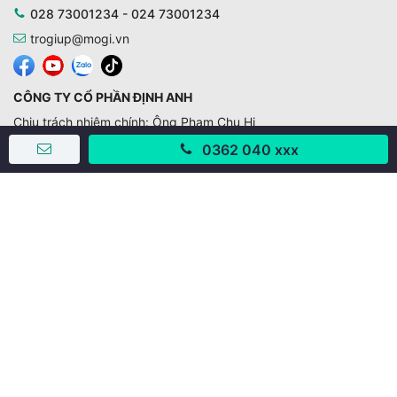
028 73001234 - 024 73001234
trogiup@mogi.vn
CÔNG TY CỔ PHẦN ĐỊNH ANH
Chịu trách nhiệm chính: Ông Phạm Chu Hi
Giấy phép số: 429/GP-BTTTT do Bộ TTTT cấp ngày
0362 040 xxx
11/10/2019
Trụ sở chính:
Số 28 - 30 Đường số 2, Khu phố Hưng Gia 5, Phường Tân
Hưng, Thành phố Hồ Chí Minh, Việt Nam
Văn phòng giao dịch:
67/3 Lý Long Tường, Khu phố Nam Quang 2, Phường Tân
Hưng, Thành phố Hồ Chí Minh
38 Cửa Đông, Phường Hoàn Kiếm, Thành phố Hà Nội