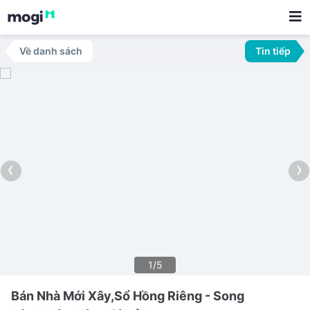
Về danh sách
Tin tiếp
‹
›
1/5
Bán Nhà Mới Xây,Sổ Hồng Riêng - Song