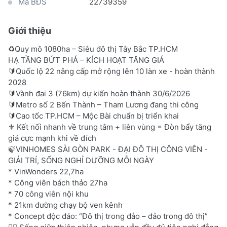
Mã BĐS
22739359
Giới thiệu
♻️Quy mô 1080ha – Siêu đô thị Tây Bắc TP.HCM
HẠ TẦNG BỨT PHÁ – KÍCH HOẠT TĂNG GIÁ
🔰Quốc lộ 22 nâng cấp mở rộng lên 10 làn xe - hoàn thành
2028
🔰Vành đai 3 (76km) dự kiến hoàn thành 30/6/2026
🔰Metro số 2 Bến Thành – Tham Lương đang thi công
🔰Cao tốc TP.HCM – Mộc Bài chuẩn bị triển khai
⚜️ Kết nối nhanh về trung tâm + liên vùng = Đòn bẩy tăng
giá cực mạnh khi về đích
🍃VINHOMES SÀI GÒN PARK - ĐẠI ĐÔ THỊ CÔNG VIÊN -
GIẢI TRÍ, SỐNG NGHỈ DƯỠNG MỖI NGÀY
* VinWonders 22,7ha
* Công viên bách thảo 27ha
* 70 công viên nội khu
* 21km đường chạy bộ ven kênh
* Concept độc đáo: “Đô thị trong đảo – đảo trong đô thị”