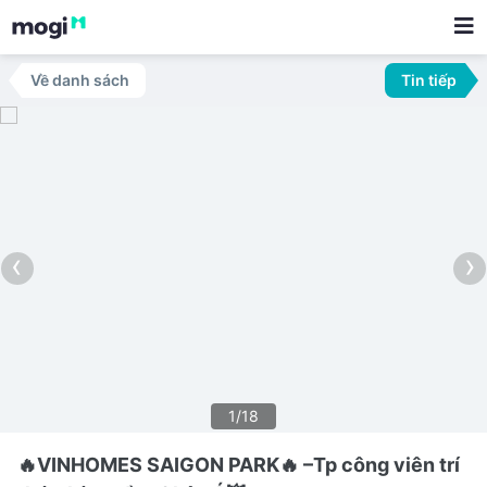
Về danh sách
Tin tiếp
‹
›
1/18
🔥VINHOMES SAIGON PARK🔥 –Tp công viên trí