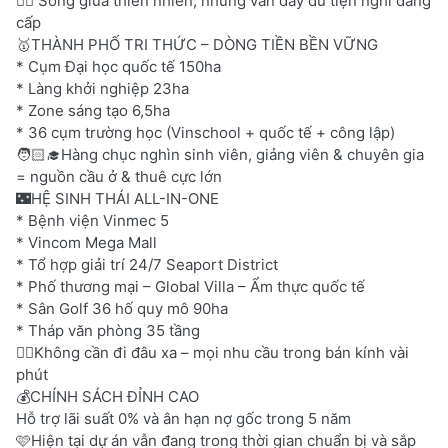
👉🏻 Sống giữa thiên nhiên, nhưng vẫn đầy đủ tiện nghi đẳng
cấp
🥇THÀNH PHỐ TRI THỨC – DÒNG TIỀN BỀN VỮNG
* Cụm Đại học quốc tế 150ha
* Làng khởi nghiệp 23ha
* Zone sáng tạo 6,5ha
* 36 cụm trường học (Vinschool + quốc tế + công lập)
🧑🏻‍🎓Hàng chục nghìn sinh viên, giảng viên & chuyên gia
= nguồn cầu ở & thuê cực lớn
🌃HỆ SINH THÁI ALL-IN-ONE
* Bệnh viện Vinmec 5
* Vincom Mega Mall
* Tổ hợp giải trí 24/7 Seaport District
* Phố thương mại – Global Villa – Ẩm thực quốc tế
* Sân Golf 36 hố quy mô 90ha
* Tháp văn phòng 35 tầng
👉🏻Không cần đi đâu xa – mọi nhu cầu trong bán kính vài
phút
💰CHÍNH SÁCH ĐỈNH CAO
Hỗ trợ lãi suất 0% và ân hạn nợ gốc trong 5 năm
🩷Hiện tại dự án vẫn đang trong thời gian chuẩn bị và sắp