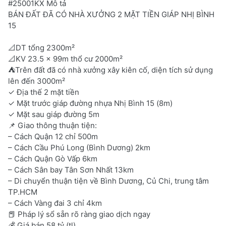
#25001KX Mô tả
BÁN ĐẤT ĐÃ CÓ NHÀ XƯỞNG 2 MẶT TIỀN GIÁP NHỊ BÌNH
15
📐DT tổng 2300m²
📐KV 23.5 x 99m thổ cư 2000m²
⛺Trên đất đã có nhà xưởng xây kiên cố, diện tích sử dụng
lên đến 3000m²
✓ Địa thế 2 mặt tiền
✓ Mặt trước giáp đường nhựa Nhị Bình 15 (8m)
✓ Mặt sau giáp đường 5m
📌 Giao thông thuận tiện:
– Cách Quận 12 chỉ 500m
– Cách Cầu Phú Long (Bình Dương) 2km
– Cách Quận Gò Vấp 6km
– Cách Sân bay Tân Sơn Nhất 13km
– Di chuyển thuận tiện về Bình Dương, Củ Chi, trung tâm
TP.HCM
– Cách Vàng đai 3 chỉ 4km
📕 Pháp lý sổ sẵn rõ ràng giao dịch ngay
💰 Giá bán 58 tỷ (tl)