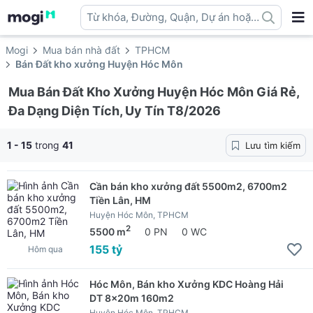
Từ khóa, Đường, Quận, Dự án hoặc
địa danh ...
Mogi
Mua bán nhà đất
TPHCM
Bán Đất kho xưởng Huyện Hóc Môn
Mua Bán Đất Kho Xưởng Huyện Hóc Môn Giá Rẻ,
Đa Dạng Diện Tích, Uy Tín T8/2026
1 - 15
trong
41
Lưu tìm kiếm
Cần bán kho xưởng đất 5500m2, 6700m2
Tiền Lân, HM
Huyện Hóc Môn, TPHCM
2
5500 m
0 PN
0 WC
155 tỷ
Hôm qua
Hóc Môn, Bán kho Xưởng KDC Hoàng Hải
DT 8x20m 160m2
Huyện Hóc Môn, TPHCM