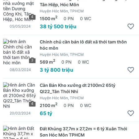
Tân Hiệp, Hóc Môn
Huyện Hóc Môn, TPHCM
4
2
1500 m
0 PN
0 WC
38 tỷ 500 triệu
05/05/2024
Chính chủ cần bán lô đất xã thới tam thôn
hóc môn
Huyện Hóc Môn, TPHCM
3
2
569 m
0 PN
0 WC
3 tỷ 800 triệu
08/03/2024
Cần Bán Kho xưởng dt 2100m2 65tỷ
Ql22_Tân Thới Nhì
Huyện Hóc Môn, TPHCM
4
2
2100 m
0 PN
0 WC
65 tỷ
20/02/2024
Đất Khủng 37,7m x 27,2m = 6 tỷ Xuân Thới
Sơn Hóc Môn TPHCM