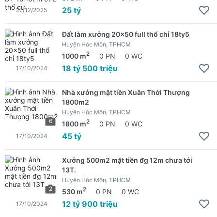
25 tỷ
27/12/2025
Đất làm xưởng 20x50 full thổ chỉ 18ty5
Huyện Hóc Môn, TPHCM
2
1000 m
0 PN
0 WC
18 tỷ 500 triệu
17/10/2024
Nhà xưởng mặt tiền Xuân Thới Thượng
1800m2
Huyện Hóc Môn, TPHCM
6
2
1800 m
0 PN
0 WC
45 tỷ
17/10/2024
Xưởng 500m2 mặt tiền đg 12m chưa tới
13T.
Huyện Hóc Môn, TPHCM
2
2
530 m
0 PN
0 WC
12 tỷ 900 triệu
17/10/2024