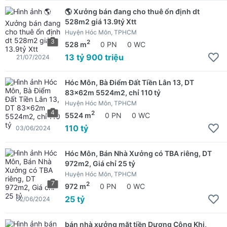
🌎 Xưởng bán đang cho thuê ổn định dt
528m2 giá 13.9tỷ Xtt
Huyện Hóc Môn, TPHCM
3
2
528 m
0 PN
0 WC
13 tỷ 900 triệu
21/07/2024
Hóc Môn, Bà Điểm Đất Tiền Lân 13, DT
83x62m 5524m2, chỉ 110 tỷ
Huyện Hóc Môn, TPHCM
4
2
5524 m
0 PN
0 WC
110 tỷ
03/06/2024
Hóc Môn, Bán Nhà Xưởng có TBA riêng, DT
972m2, Giá chỉ 25 tỷ
Huyện Hóc Môn, TPHCM
7
2
972 m
0 PN
0 WC
25 tỷ
02/06/2024
bán nhà xưởng mặt tiền Dương Công Khi,