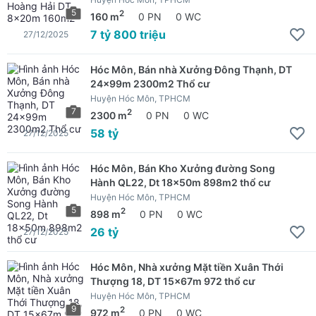
5
2
160 m
0 PN
0 WC
7 tỷ 800 triệu
27/12/2025
Hóc Môn, Bán nhà Xưởng Đông Thạnh, DT
24x99m 2300m2 Thổ cư
Huyện Hóc Môn, TPHCM
7
2
2300 m
0 PN
0 WC
58 tỷ
27/12/2025
Hóc Môn, Bán Kho Xưởng đường Song
Hành QL22, Dt 18x50m 898m2 thổ cư
Huyện Hóc Môn, TPHCM
5
2
898 m
0 PN
0 WC
26 tỷ
27/12/2025
Hóc Môn, Nhà xưởng Mặt tiền Xuân Thới
Thượng 18, DT 15x67m 972 thổ cư
Huyện Hóc Môn, TPHCM
9
2
972 m
0 PN
0 WC