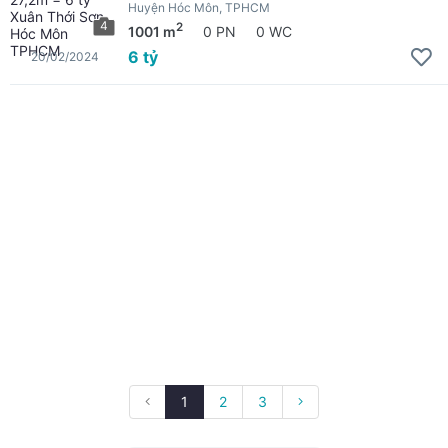
Huyện Hóc Môn, TPHCM
4
2
1001 m
0 PN
0 WC
6 tỷ
20/02/2024
1
2
3