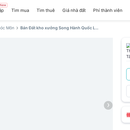
New
ập
Tìm mua
Tìm thuê
Giá nhà đất
Phí thành viên
Hóc Môn
Bán Đất kho xưởng Song Hành Quốc Lộ 22
›