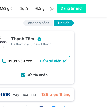
Đăng tin mới
Môi giới
Dự án
Đăng nhập
Về danh sách
Tin tiếp
Thanh Tâm
Đã tham gia: 6 năm 1 tháng
0909 269 xxx
Bấm để hiện số
Gửi tin nhắn
Vay mua nhà
189 triệu/tháng