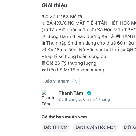
Giới thiệu
#25228**KX Mô tả
❇️ BÁN XƯỞNG MẶT TIỀN TÂN HIỆP HÓC 
(xã Tân Hiệp hóc môn cũ) Xã Hóc Môn TP
📌 Song Hành đi vào đường Xe Tải 🚚 TÂN H
🧳Thu nhập ổn định đang cho thuê 60 triệu 
📐 KV 18m x 50m Nở Hậu shr full thổ cư Q
Pháp lý sổ hồng hoàn công đủ
🧧Giá 26 Tỷ thương lượng
☎️ Liên hệ Mr.Tâm xem xưởng
Báo vi phạm
Thanh Tâm
Đã tham gia: 6 năm 1 tháng
Có thể bạn muốn xem
Đất TPHCM
Đất Huyện Hóc Môn
Đất X