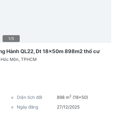
1/5
ng Hành QL22, Dt 18x50m 898m2 thổ cư
ện Hóc Môn, TPHCM
2
Diện tích đất
898 m
(18x50)
Ngày đăng
27/12/2025