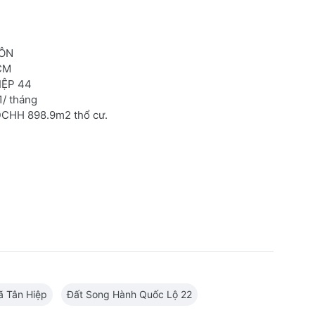
MÔN
HCM
IỆP 44
1/ tháng
HDCHH 898.9m2 thổ cư.
ã Tân Hiệp
Đất Song Hành Quốc Lộ 22