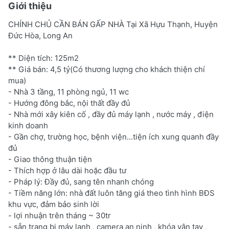
Giới thiệu
CHÍNH CHỦ CẦN BÁN GẤP NHÀ Tại Xã Hựu Thạnh, Huyện
Đức Hòa, Long An
** Diện tích: 125m2
** Giá bán: 4,5 tỷ(Có thương lượng cho khách thiện chí
mua)
- Nhà 3 tầng, 11 phòng ngủ, 11 wc
- Hướng đông bắc, nội thất đầy đủ
- Nhà mới xây kiên cố , đầy đủ máy lạnh , nước máy , điện
kinh doanh
- Gần chợ, trường học, bệnh viện...tiện ích xung quanh đầy
đủ
- Giao thông thuận tiện
- Thích hợp ở lâu dài hoặc đầu tư
- Pháp lý: Đầy đủ, sang tên nhanh chóng
- Tiềm năng lớn: nhà đất luôn tăng giá theo tình hình BĐS
khu vực, đảm bảo sinh lời
- lợi nhuận trên tháng ~ 30tr
- sẵn trang bị máy lạnh , camera an ninh , khóa vân tay ,