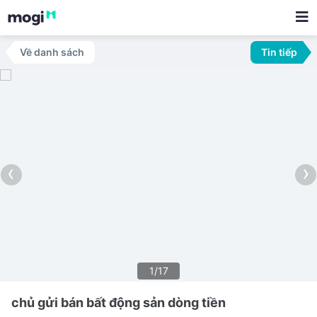
Về danh sách
Tin tiếp
‹
›
1/17
chủ gửi bán bất động sản dòng tiền