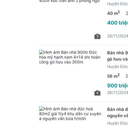
Huyện Đức
2
40 m
400 triệ
28/11/202
5
Bán nhà 9
gò hưu v
Huyện Đức
2
56 m
2
900 triệ
28/11/202
4
Bán nhà đ
nguyễn v
Huyện Đức