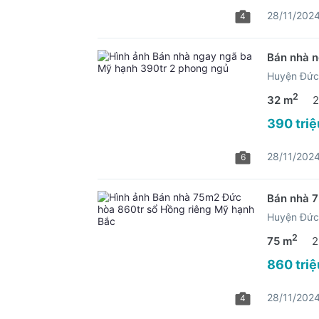
28/11/202
4
Bán nhà n
Huyện Đức
2
32 m
2
390 triệ
28/11/202
6
Bán nhà 7
Huyện Đức
2
75 m
2
860 triệ
28/11/202
4