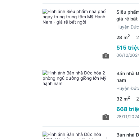
Siêu phẩm
giá rẽ bất
Huyện Đức
2
28 m
2
515 triệ
06/12/202
3
Bán nhà Đ
nam
Huyện Đức
2
32 m
2
668 triệ
28/11/202
3
Bán nhà Đ