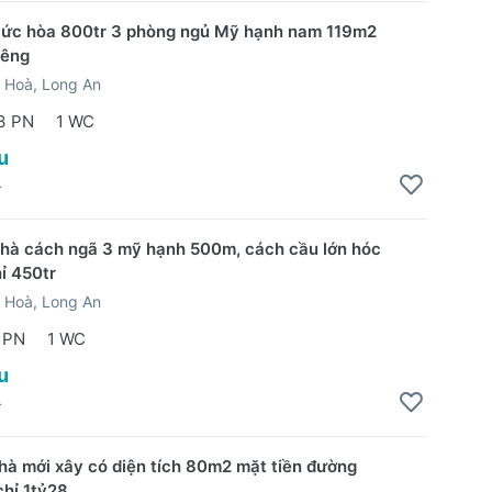
Đức hòa 800tr 3 phòng ngủ Mỹ hạnh nam 119m2
iêng
 Hoà, Long An
3 PN
1 WC
u
4
hà cách ngã 3 mỹ hạnh 500m, cách cầu lớn hóc
ỉ 450tr
 Hoà, Long An
 PN
1 WC
u
4
hà mới xây có diện tích 80m2 mặt tiền đường
hỉ 1tỷ28