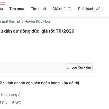
New
ập
Tìm mua
Tìm thuê
Giá nhà đất
Phí thành viên
à mặt tiền, phố Huyện Đức Hoà
u dân cư đông đúc, giá tốt T8/2026
Lưu tìm kiếm
iền kinh doanh cặp bên ngân hàng, khu đô thị
 Hoà, Long An
5 PN
5 WC