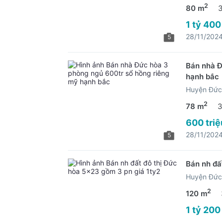
2
80 m
1 tỷ 400
28/11/202
5
Bán nhà Đ
hạnh bắc
Huyện Đức
2
78 m
3
600 triệ
28/11/202
5
Bán nh đấ
Huyện Đức
2
120 m
1 tỷ 200