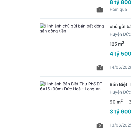
8 tỷ 800
Hôm qua
4
chủ gửi b
Huyện Đức
2
125 m
4 tỷ 500
14/05/202
17
Bán Biệt 
Huyện Đức
2
90 m
3 tỷ 600
13/06/202
5