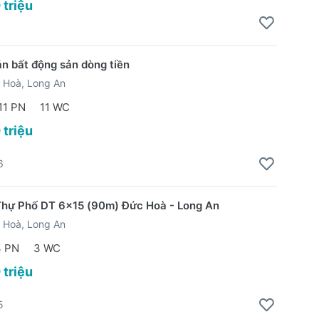
 triệu
án bất động sản dòng tiền
 Hoà, Long An
11 PN
11 WC
 triệu
6
Thự Phố DT 6x15 (90m) Đức Hoà - Long An
 Hoà, Long An
3 PN
3 WC
 triệu
5