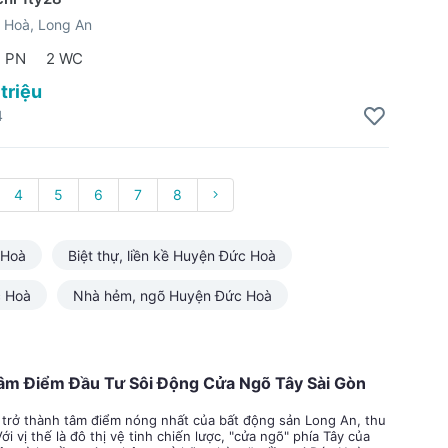
 Hoà, Long An
2 PN
2 WC
 triệu
4
4
5
6
7
8
 Hoà
Biệt thự, liền kề Huyện Đức Hoà
c Hoà
Nhà hẻm, ngõ Huyện Đức Hoà
âm Điểm Đầu Tư Sôi Động Cửa Ngõ Tây Sài Gòn
 trở thành tâm điểm nóng nhất của bất động sản Long An, thu
 vị thế là đô thị vệ tinh chiến lược, "cửa ngõ" phía Tây của