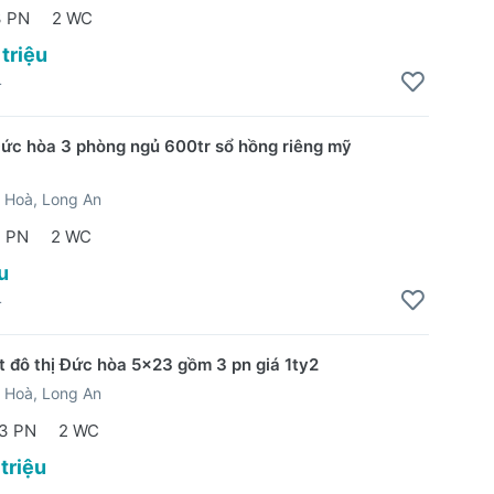
3 PN
2 WC
 triệu
4
ức hòa 3 phòng ngủ 600tr sổ hồng riêng mỹ
 Hoà, Long An
 PN
2 WC
u
4
t đô thị Đức hòa 5x23 gồm 3 pn giá 1ty2
 Hoà, Long An
3 PN
2 WC
 triệu