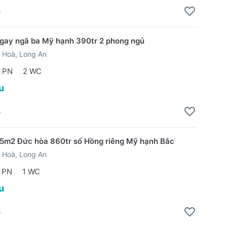
4
gay ngã ba Mỹ hạnh 390tr 2 phong ngủ
 Hoà, Long An
 PN
2 WC
u
4
5m2 Đức hòa 860tr sổ Hồng riêng Mỹ hạnh Bắc
 Hoà, Long An
 PN
1 WC
u
4