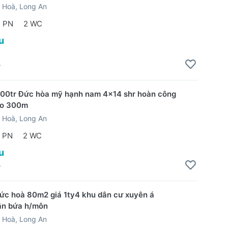
 Hoà, Long An
2 PN
2 WC
u
4
00tr Đức hòa mỹ hạnh nam 4x14 shr hoàn công
ào 300m
 Hoà, Long An
 PN
2 WC
u
4
ức hoà 80m2 giá 1ty4 khu dân cư xuyên á
ăn bứa h/môn
 Hoà, Long An