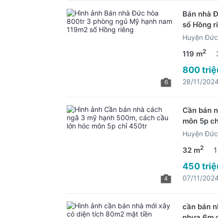
Bán nhà 
sổ Hồng r
Huyện Đức
2
119 m
800 triệ
28/11/202
6
Cần bán n
môn 5p ch
Huyện Đức
2
32 m
1
450 triệ
07/11/202
4
cần bán n
nhựa 6m c