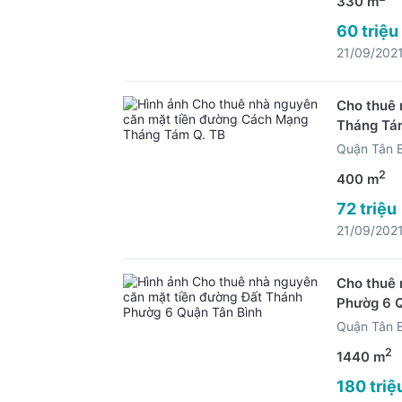
330 m
60 triệu
21/09/202
Cho thuê 
Tháng Tá
Quận Tân 
2
400 m
72 triệu
21/09/202
Cho thuê 
Phườg 6 
Quận Tân 
2
1440 m
180 triệ