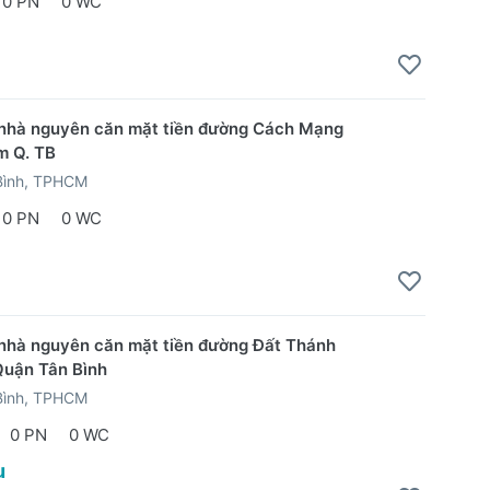
0 PN
0 WC
1
nhà nguyên căn mặt tiền đường Cách Mạng
m Q. TB
Bình, TPHCM
0 PN
0 WC
1
nhà nguyên căn mặt tiền đường Đất Thánh
Quận Tân Bình
Bình, TPHCM
0 PN
0 WC
u