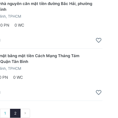
nhà nguyên căn mặt tiền đường Bắc Hải, phường
Bình
Bình, TPHCM
0 PN
0 WC
1
 mặt bằng mặt tiền Cách Mạng Tháng Tám
 Quận Tân Bình
Bình, TPHCM
0 PN
0 WC
1
1
2