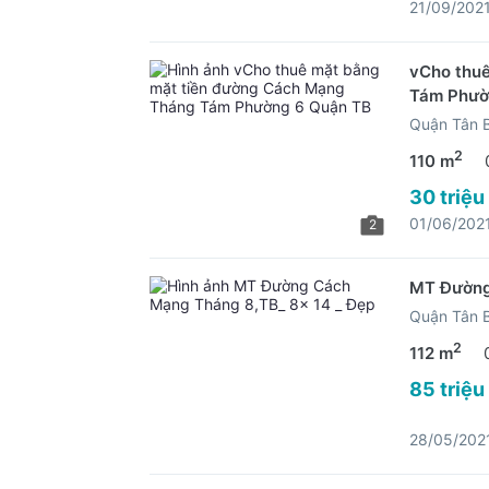
21/09/202
vCho thu
Tám Phườ
Quận Tân 
2
110 m
30 triệu
01/06/202
2
MT Đường
Quận Tân 
2
112 m
85 triệu
28/05/202