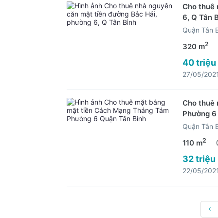
Cho thuê 
6, Q Tân 
Quận Tân 
2
320 m
40 triệu
27/05/202
Cho thuê
Phường 6
Quận Tân 
2
110 m
32 triệu
22/05/202