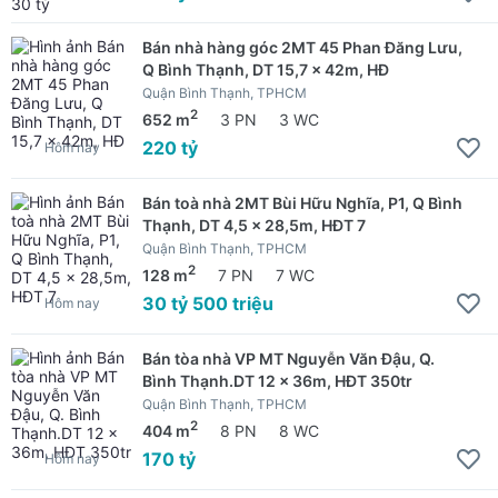
Bán nhà hàng góc 2MT 45 Phan Đăng Lưu,
Q Bình Thạnh, DT 15,7 x 42m, HĐ
Quận Bình Thạnh, TPHCM
2
652 m
3 PN
3 WC
220 tỷ
Hôm nay
Bán toà nhà 2MT Bùi Hữu Nghĩa, P1, Q Bình
Thạnh, DT 4,5 x 28,5m, HĐT 7
Quận Bình Thạnh, TPHCM
2
128 m
7 PN
7 WC
30 tỷ 500 triệu
Hôm nay
Bán tòa nhà VP MT Nguyễn Văn Đậu, Q.
Bình Thạnh.DT 12 x 36m, HĐT 350tr
Quận Bình Thạnh, TPHCM
2
404 m
8 PN
8 WC
170 tỷ
Hôm nay