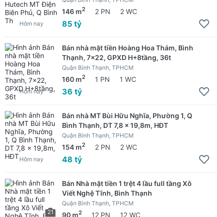
2
146 m
2 PN
2 WC
85 tỷ
Hôm nay
Bán nhà mặt tiền Hoàng Hoa Thám, Bình
Thạnh, 7x22, GPXD H+8tầng, 36t
Quận Bình Thạnh, TPHCM
2
160 m
1 PN
1 WC
36 tỷ
Hôm nay
Bán nhà MT Bùi Hữu Nghĩa, Phường 1, Q
Bình Thạnh, DT 7,8 x 19,8m, HĐT
Quận Bình Thạnh, TPHCM
2
154 m
2 PN
2 WC
48 tỷ
Hôm nay
Bán Nhà mặt tiền 1 trệt 4 lầu full tầng Xô
Viết Nghệ Tĩnh, Bình Thạnh
Quận Bình Thạnh, TPHCM
21
2
90 m
12 PN
12 WC