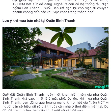
TP.HCM hết sức dễ dàng. Ngoài ra còn có hệ thống tàu điện
ngầm Bến Thành - Suối Tiên rất tiện lợi cho việc di chuyển
nhanh chóng đến các khu vực khác trong thành phố.
Lưu ý khi mua bán nhà tại Quận Bình Thạnh
Quỹ đất Quận Bình Thạnh ngày một khan hiếm nên giá nhà Quận
Bình Thạnh khá cao, nhất là ở mặt phố. Do đó, khi mua nhà Quận
Bình Thạnh, bạn đừng quá hoang mang khi bị hét giá "trên trời" vì
người bán sẽ hiểu rất rõ giá trị của căn nhà ở thời điểm hiện tại. Do
đó, để tránh bị lừa, bạn cần lưu ý một số vấn đề sau: