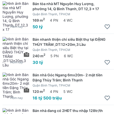
Bán tòa nhà MT Nguyễn Huy Lượng,
phường 14, Q Bình Thạnh, DT 12,3 x 17
Quận Bình Thạnh, TPHCM
2
169 m
4 PN
4 WC
50 tỷ
Hôm nay
Bán nhanh thiện chí siêu Biệt thự tại ĐẶNG
THÙY TRÂM ,DT:12x20m,3 Lầu
Quận Bình Thạnh, TPHCM
16
2
240 m
5 PN
6 WC
30 tỷ
Hôm nay
Bán nhà Góc Ngang 6mx20m- 2 mặt tiền
Đặng Thùy Trâm; Bình Thạnh
Quận Bình Thạnh, TPHCM
11
2
120 m
4 PN
5 WC
16 tỷ 500 triệu
Hôm nay
Bán nhà đang có 2HĐT thu nhập 128tr/th