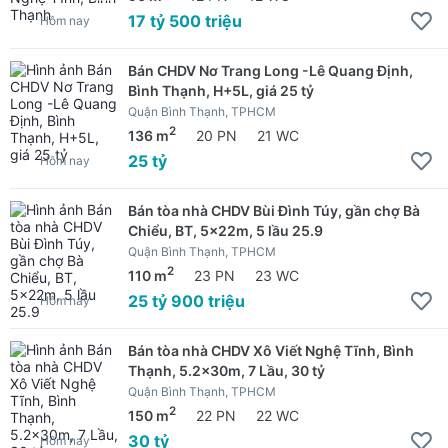
17 tỷ 500 triệu
Hôm nay
Bán CHDV Nơ Trang Long -Lê Quang Định,
Bình Thạnh, H+5L, giá 25 tỷ
Quận Bình Thạnh, TPHCM
2
136 m
20 PN
21 WC
25 tỷ
Hôm nay
Bán tòa nhà CHDV Bùi Đình Túy, gần chợ Bà
Chiểu, BT, 5x22m, 5 lầu 25.9
Quận Bình Thạnh, TPHCM
2
110 m
23 PN
23 WC
25 tỷ 900 triệu
Hôm nay
Bán tòa nhà CHDV Xô Viết Nghệ Tĩnh, Bình
Thạnh, 5.2x30m, 7 Lầu, 30 tỷ
Quận Bình Thạnh, TPHCM
2
150 m
22 PN
22 WC
30 tỷ
Hôm nay