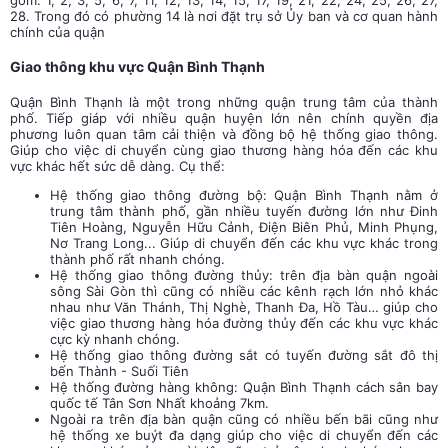
gồm: 1, 2, 3, 5, 6, 7, 11, 12, 13, 14, 15, 17, 19, 21, 22, 24, 25, 26, 27,
28. Trong đó có phường 14 là nơi đặt trụ sở Ủy ban và cơ quan hành
chính của quận
Giao thông khu vực Quận Bình Thạnh
Quận Bình Thạnh là một trong những quận trung tâm của thành
phố. Tiếp giáp với nhiều quận huyện lớn nên chính quyền địa
phương luôn quan tâm cải thiện và đồng bộ hệ thống giao thông.
Giúp cho việc di chuyển cùng giao thương hàng hóa đến các khu
vực khác hết sức dễ dàng. Cụ thể:
Hệ thống giao thông đường bộ: Quận Bình Thạnh nằm ở
trung tâm thành phố, gần nhiều tuyến đường lớn như Đinh
Tiên Hoàng, Nguyễn Hữu Cảnh, Điện Biên Phủ, Minh Phụng,
Nơ Trang Long... Giúp di chuyển đến các khu vực khác trong
thành phố rất nhanh chóng.
Hệ thống giao thông đường thủy: trên địa bàn quận ngoài
sông Sài Gòn thì cũng có nhiều các kênh rạch lớn nhỏ khác
nhau như Văn Thánh, Thị Nghè, Thanh Đa, Hồ Tàu… giúp cho
việc giao thương hàng hóa đường thủy đến các khu vực khác
cực kỳ nhanh chóng.
Hệ thống giao thông đường sắt có tuyến đường sắt đô thị
bến Thành - Suối Tiên
Hệ thống đường hàng không: Quận Bình Thạnh cách sân bay
quốc tế Tân Sơn Nhất khoảng 7km.
Ngoài ra trên địa bàn quận cũng có nhiều bến bãi cũng như
hệ thống xe buýt đa dạng giúp cho việc di chuyển đến các