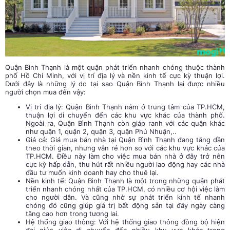
Quận Bình Thạnh là một quận phát triển nhanh chóng thuộc thành
phố Hồ Chí Minh, với vị trí địa lý và nền kinh tế cực kỳ thuận lợi.
Dưới đây là những lý do tại sao Quận Bình Thạnh lại được nhiều
người chọn mua đến vậy:
Vị trí địa lý: Quận Bình Thạnh nằm ở trung tâm của TP.HCM,
thuận lợi di chuyển đến các khu vực khác của thành phố.
Ngoài ra, Quận Bình Thạnh còn giáp ranh với các quận khác
như quận 1, quận 2, quận 3, quận Phú Nhuận,..
Giá cả: Giá mua bán nhà tại Quận Bình Thạnh đang tăng dần
theo thời gian, nhưng vẫn rẻ hơn so với các khu vực khác của
TP.HCM. Điều này làm cho việc mua bán nhà ở đây trở nên
cực kỳ hấp dẫn, thu hút rất nhiều người lao động hay các nhà
đầu tư muốn kinh doanh hay cho thuê lại.
Nền kinh tế: Quận Bình Thạnh là một trong những quận phát
triển nhanh chóng nhất của TP.HCM, có nhiều cơ hội việc làm
cho người dân. Và cũng nhờ sự phát triển kinh tế nhanh
chóng đó cũng giúp giá trị bất động sản tại đây ngày càng
tăng cao hơn trong tương lai.
Hệ thống giao thông: Với hệ thống giao thông đồng bộ hiện
đại giúp việc di chuyển đến nhiều khu vực khác trong