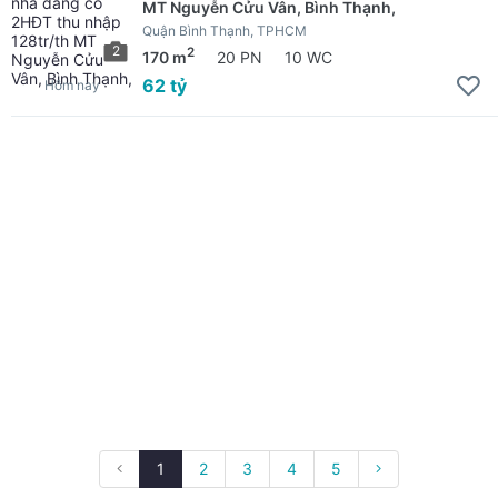
MT Nguyễn Cửu Vân, Bình Thạnh,
Quận Bình Thạnh, TPHCM
2
2
170 m
20 PN
10 WC
62 tỷ
Hôm nay
1
2
3
4
5