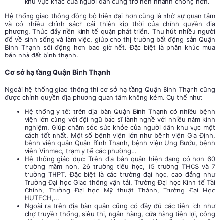
khu vực khác của người dân cũng trở nên nhanh chóng hơn.
Hệ thống giao thông đồng bộ hiện đại hơn cũng là nhờ sự quan tâm
và có nhiều chính sách cải thiện kịp thời của chính quyền địa
phương. Thúc đẩy nền kinh tế quận phát triển. Thu hút nhiều người
đổ về sinh sống và làm việc, giúp cho thị trường bất động sản Quận
Bình Thạnh sôi động hơn bao giờ hết. Đặc biệt là phân khúc mua
bán nhà đất bình thạnh.
Cơ sở hạ tầng Quận Bình Thạnh
Ngoài hệ thống giao thông thì cơ sở hạ tầng Quận Bình Thạnh cũng
được chính quyền địa phương quan tâm không kém. Cụ thể như:
Hệ thống y tế: trên địa bàn Quận Bình Thạnh có nhiều bệnh
viện lớn cùng với đội ngũ bác sĩ lành nghề với nhiều năm kinh
nghiệm. Giúp chăm sóc sức khỏe của người dân khu vực một
cách tốt nhất. Một số bệnh viện lớn như bệnh viện Gia Định,
bệnh viện quận Quận Bình Thạnh, bệnh viện Ung Bướu, bệnh
viện Vinmec, trạm y tế các phường…
Hệ thống giáo dục: Trên địa bàn quận hiện đang có hơn 60
trường mầm non, 26 trường tiểu học, 15 trường THCS và 7
trường THPT. Đặc biệt là các trường đại học, cao đẳng như
Trường Đại học Giao thông vận tải, Trường Đại học Kinh tế Tài
Chính, Trường Đại học Mỹ thuật Thành, Trường Đại Học
HUTECH,...
Ngoài ra trên địa bàn quận cũng có đầy đủ các tiện ích như
chợ truyền thống, siêu thị, ngân hàng, cửa hàng tiện lợi, công