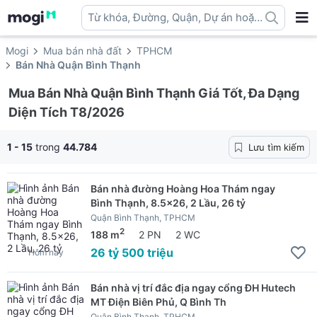
Từ khóa, Đường, Quận, Dự án hoặc
địa danh ...
Mogi
Mua bán nhà đất
TPHCM
Bán Nhà Quận Bình Thạnh
Mua Bán Nhà Quận Bình Thạnh Giá Tốt, Đa Dạng
Diện Tích T8/2026
1 - 15
trong
44.784
Lưu tìm kiếm
Bán nhà đường Hoàng Hoa Thám ngay
Bình Thạnh, 8.5x26, 2 Lầu, 26 tỷ
Quận Bình Thạnh, TPHCM
2
188 m
2 PN
2 WC
26 tỷ 500 triệu
Hôm nay
Bán nhà vị trí đắc địa ngay cổng ĐH Hutech
MT Điện Biên Phủ, Q Bình Th
Quận Bình Thạnh, TPHCM