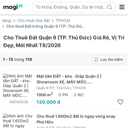
Từ khóa, Đường, Quận, Dự án hoặc
địa danh ...
Mogi
Cho thuê nhà đất
TPHCM
Cho thuê Đất trống Quận 9 (TP. Thủ Đức)
Cho Thuê Đất Quận 9 (TP. Thủ Đức) Giá Rẻ, Vị Trí
Đẹp, Mới Nhất T8/2026
1 - 15
trong
110
Lưu tìm kiếm
Mặt tiền ĐẤT - kho . Giáp Quận 2 |
Showroom XE, MÁY MÓC.....
Quận 9 (TP. Thủ Đức), TPHCM
2
1000 m
0 PN
0 WC
130.000 đ
29/06/2026
Cho thuê 1.600m2 đất tc ngay vòng xoay
Phú Hữu
Quận 9 (TP. Thủ Đức), TPHCM