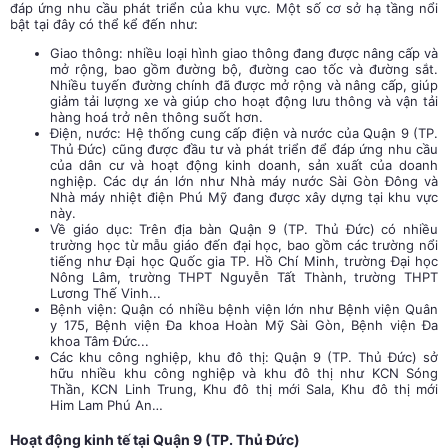
đáp ứng nhu cầu phát triển của khu vực. Một số cơ sở hạ tầng nổi
bật tại đây có thể kể đến như:
Giao thông: nhiều loại hình giao thông đang được nâng cấp và
mở rộng, bao gồm đường bộ, đường cao tốc và đường sắt.
Nhiều tuyến đường chính đã được mở rộng và nâng cấp, giúp
giảm tải lượng xe và giúp cho hoạt động lưu thông và vận tải
hàng hoá trở nên thông suốt hơn.
Điện, nước: Hệ thống cung cấp điện và nước của Quận 9 (TP.
Thủ Đức) cũng được đầu tư và phát triển để đáp ứng nhu cầu
của dân cư và hoạt động kinh doanh, sản xuất của doanh
nghiệp. Các dự án lớn như Nhà máy nước Sài Gòn Đông và
Nhà máy nhiệt điện Phú Mỹ đang được xây dựng tại khu vực
này.
Về giáo dục: Trên địa bàn Quận 9 (TP. Thủ Đức) có nhiều
trường học từ mẫu giáo đến đại học, bao gồm các trường nổi
tiếng như Đại học Quốc gia TP. Hồ Chí Minh, trường Đại học
Nông Lâm, trường THPT Nguyễn Tất Thành, trường THPT
Lương Thế Vinh...
Bệnh viện: Quận có nhiều bệnh viện lớn như Bệnh viện Quân
y 175, Bệnh viện Đa khoa Hoàn Mỹ Sài Gòn, Bệnh viện Đa
khoa Tâm Đức...
Các khu công nghiệp, khu đô thị: Quận 9 (TP. Thủ Đức) sở
hữu nhiều khu công nghiệp và khu đô thị như KCN Sóng
Thần, KCN Linh Trung, Khu đô thị mới Sala, Khu đô thị mới
Him Lam Phú An…
Hoạt động kinh tế tại Quận 9 (TP. Thủ Đức)