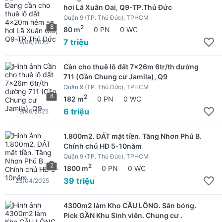
hơi Lã Xuân Oai, Q9-TP.Thủ Đức
Quận 9 (TP. Thủ Đức), TPHCM
8
2
80 m
0 PN
0 WC
7 triệu
19/06/2025
Cần cho thuê lô đất 7x26m 6tr/th đường
711 (Gần Chung cư Jamila), Q9
Quận 9 (TP. Thủ Đức), TPHCM
8
2
182 m
0 PN
0 WC
6 triệu
19/06/2025
1.800m2. ĐẤT mặt tiền. Tăng Nhơn Phú B.
Chính chủ HĐ 5-10năm
Quận 9 (TP. Thủ Đức), TPHCM
2
2
1800 m
0 PN
0 WC
39 triệu
23/04/2025
4300m2 làm Kho CẦU LÔNG. Sân bóng.
Pick GẦN Khu Sinh viên. Chung cư .