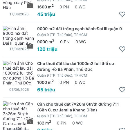
5
2
1600 m
0 PN
0 WC
45 triệu
17/06/2026
9000 m2 đất trống cạnh Vành Đai III quận 9
Quận 9 (TP. Thủ Đức), TPHCM
2
9000 m
0 PN
0 WC
9
120 triệu
17/06/2026
Cho thuê đất lâu dài 1000m2 full thổ cư
đường Hồ Bá Phấn, Thủ Đức
Quận 9 (TP. Thủ Đức), TPHCM
2
1000 m
0 PN
0 WC
65 triệu
05/06/2026
Cần cho thuê đất 7x26m 6tr/th đường 711
(Gần C. cư Jamila Khang Điền)
Quận 9 (TP. Thủ Đức), TPHCM
8
2
182 m
0 PN
0 WC