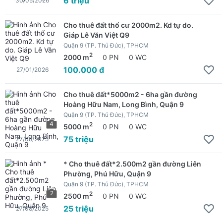
6 triệu
30/05/2026
Cho thuê đất thổ cư 2000m2. Kd tự do.
Giáp Lê Văn Việt Q9
Quận 9 (TP. Thủ Đức), TPHCM
2
2000 m
0 PN
0 WC
100.000 đ
27/01/2026
Cho thuê đất*5000m2 - 6ha gần đường
Hoàng Hữu Nam, Long Bình, Quận 9
Quận 9 (TP. Thủ Đức), TPHCM
4
2
5000 m
0 PN
0 WC
75 triệu
27/08/2025
* Cho thuê đất*2.500m2 gần đường Liên
Phường, Phú Hữu, Quận 9
Quận 9 (TP. Thủ Đức), TPHCM
2
2
2500 m
0 PN
0 WC
25 triệu
27/08/2025