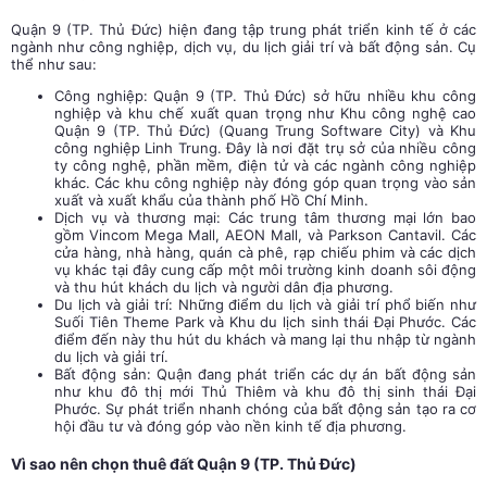
Quận 9 (TP. Thủ Đức) hiện đang tập trung phát triển kinh tế ở các
ngành như công nghiệp, dịch vụ, du lịch giải trí và bất động sản. Cụ
thể như sau:
Công nghiệp: Quận 9 (TP. Thủ Đức) sở hữu nhiều khu công
nghiệp và khu chế xuất quan trọng như Khu công nghệ cao
Quận 9 (TP. Thủ Đức) (Quang Trung Software City) và Khu
công nghiệp Linh Trung. Đây là nơi đặt trụ sở của nhiều công
ty công nghệ, phần mềm, điện tử và các ngành công nghiệp
khác. Các khu công nghiệp này đóng góp quan trọng vào sản
xuất và xuất khẩu của thành phố Hồ Chí Minh.
Dịch vụ và thương mại: Các trung tâm thương mại lớn bao
gồm Vincom Mega Mall, AEON Mall, và Parkson Cantavil. Các
cửa hàng, nhà hàng, quán cà phê, rạp chiếu phim và các dịch
vụ khác tại đây cung cấp một môi trường kinh doanh sôi động
và thu hút khách du lịch và người dân địa phương.
Du lịch và giải trí: Những điểm du lịch và giải trí phổ biến như
Suối Tiên Theme Park và Khu du lịch sinh thái Đại Phước. Các
điểm đến này thu hút du khách và mang lại thu nhập từ ngành
du lịch và giải trí.
Bất động sản: Quận đang phát triển các dự án bất động sản
như khu đô thị mới Thủ Thiêm và khu đô thị sinh thái Đại
Phước. Sự phát triển nhanh chóng của bất động sản tạo ra cơ
hội đầu tư và đóng góp vào nền kinh tế địa phương.
Vì sao nên chọn thuê đất Quận 9 (TP. Thủ Đức)