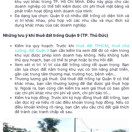
khu vực khác trong TP. Hồ Chí Minh. Điều này giúp cho các
doanh nghiệp có thể tiết kiệm được chi phí thuê mặt bằng và
phát triển hoạt động kinh doanh của mình.
Đa dạng lựa chọn: Quận 9 có nhiều đất trống có diện tích và
vị trí khác nhau, phù hợp với các nhu cầu và mục đích sử
dụng khác nhau của các doanh nghiệp.
Những lưu ý khi thuê đất trống Quận 9 (TP. Thủ Đức)
Kiểm tra quy hoạch: Trước khi
thuê đất TPHCM
,
thuê nhà
xưởng, đất Quận 9
bạn cần kiểm tra xem đất đó có nằm trong
khu vực được phép kinh doanh hay không. Nếu không tuân
thủ quy hoạch, bạn có thể bị phạt hoặc bị thu hồi đất.
Xem xét vị trí: Vị trí của đất trống cũng rất quan trọng. Bạn
cần lựa chọn đất nằm trong khu vực có tim năng phát triển,
gần các trung tâm thương mại, trường học, bệnh viện...
Thương lượng giá thuê: Giá thuê đất trống tại Quận 9 có thể
khác nhau, bạn cần thương lượng để đạt được giá thuê hợp
lý. Ngoài ra, bạn cũng cần kiểm tra xem giá thuê có bao gồm
các chi phí khác như chi phí vệ sinh, chi phí bảo trì...
Kiểm tra hợp đồng: Trước khi ký hợp đồng thuê đất trống, bạn
cần đọc kỹ và hiểu rõ các điều k
hoản trong hợp đồng. Nếu có
điều khoản không rõ ràng, bạn cần yêu cầu chủ đất giải thích
để tránh các tranh chấp về sau.