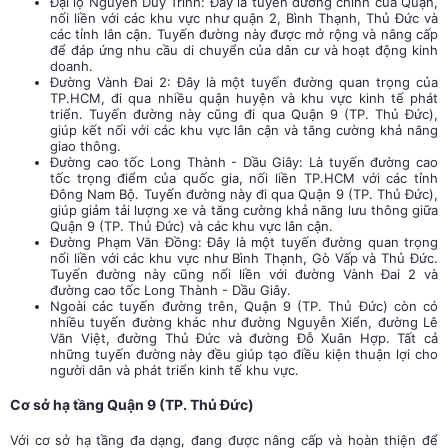
Đại lộ Nguyễn Duy Trinh: Đây là tuyến đường chính của Quận,
nối liền với các khu vực như quận 2, Bình Thạnh, Thủ Đức và
các tỉnh lân cận. Tuyến đường này được mở rộng và nâng cấp
để đáp ứng nhu cầu di chuyển của dân cư và hoạt động kinh
doanh.
Đường Vành Đai 2: Đây là một tuyến đường quan trọng của
TP.HCM, đi qua nhiều quận huyện và khu vực kinh tế phát
triển. Tuyến đường này cũng đi qua Quận 9 (TP. Thủ Đức),
giúp kết nối với các khu vực lân cận và tăng cường khả năng
giao thông.
Đường cao tốc Long Thành - Dầu Giây: Là tuyến đường cao
tốc trọng điểm của quốc gia, nối liền TP.HCM với các tỉnh
Đông Nam Bộ. Tuyến đường này đi qua Quận 9 (TP. Thủ Đức),
giúp giảm tải lượng xe và tăng cường khả năng lưu thông giữa
Quận 9 (TP. Thủ Đức) và các khu vực lân cận.
Đường Phạm Văn Đồng: Đây là một tuyến đường quan trọng
nối liền với các khu vực như Bình Thạnh, Gò Vấp và Thủ Đức.
Tuyến đường này cũng nối liền với đường Vành Đai 2 và
đường cao tốc Long Thành - Dầu Giây.
Ngoài các tuyến đường trên, Quận 9 (TP. Thủ Đức) còn có
nhiều tuyến đường khác như đường Nguyễn Xiển, đường Lê
Văn Việt, đường Thủ Đức và đường Đỗ Xuân Hợp. Tất cả
những tuyến đường này đều giúp tạo điều kiện thuận lợi cho
người dân và phát triển kinh tế khu vực.
Cơ sở hạ tầng Quận 9 (TP. Thủ Đức)
Với cơ sở hạ tầng đa dạng, đang được nâng cấp và hoàn thiện để