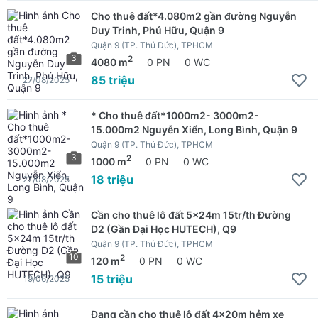
Cho thuê đất*4.080m2 gần đường Nguyễn
Duy Trinh, Phú Hữu, Quận 9
Quận 9 (TP. Thủ Đức), TPHCM
3
2
4080 m
0 PN
0 WC
85 triệu
27/08/2025
* Cho thuê đất*1000m2- 3000m2-
15.000m2 Nguyễn Xiển, Long Bình, Quận 9
Quận 9 (TP. Thủ Đức), TPHCM
3
2
1000 m
0 PN
0 WC
18 triệu
27/08/2025
Cần cho thuê lô đất 5x24m 15tr/th Đường
D2 (Gần Đại Học HUTECH), Q9
Quận 9 (TP. Thủ Đức), TPHCM
10
2
120 m
0 PN
0 WC
15 triệu
19/06/2025
Đang cần cho thuê lô đất 4x20m hẻm xe