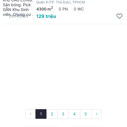
Quận 9 (TP. Thủ Đức), TPHCM
2
4300 m
0 PN
0 WC
129 triệu
23/04/2025
1
2
3
4
5