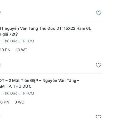
5
MT nguyễn Văn Tăng Thủ Đức DT: 15X22 Hầm 6L
 giá 72tỷ
P. Thủ Đức), TPHCM
10 PN
10 WC
5
OT – 2 Mặt Tiền ĐẸP – Nguyễn Văn Tăng –
ÂM TP. THỦ ĐỨC
P. Thủ Đức), TPHCM
0 PN
0 WC
5