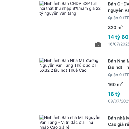
Bán CHDV 
nguyễn v
Quận 9 (T
2
320 m
14 tỷ 60
16/07/202
5
Bán Nhà 
lầu hdt T
Quận 9 (T
2
160 m
16 tỷ
09/07/202
Bán nhà M
Cao giá r