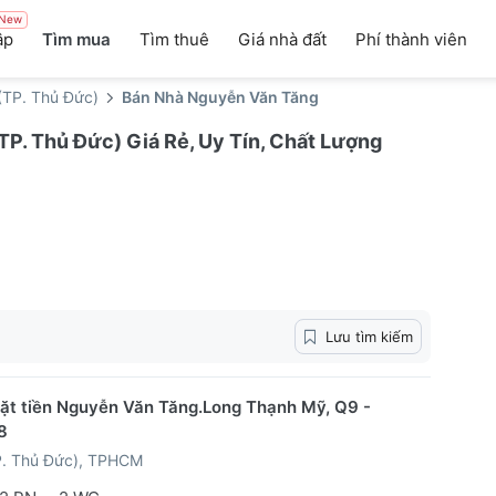
New
ập
Tìm mua
Tìm thuê
Giá nhà đất
Phí thành viên
(TP. Thủ Đức)
Bán Nhà Nguyễn Văn Tăng
P. Thủ Đức) Giá Rẻ, Uy Tín, Chất Lượng
Lưu tìm kiếm
ặt tiền Nguyễn Văn Tăng.Long Thạnh Mỹ, Q9 -
8
P. Thủ Đức), TPHCM