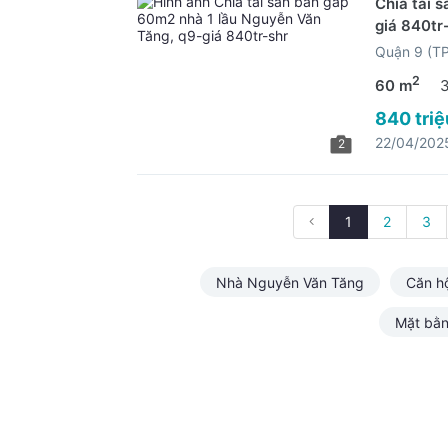
Chia tài 
giá 840tr
Quận 9 (T
2
60 m
840 triệ
22/04/202
2
1
2
3
Nhà Nguyễn Văn Tăng
Căn h
Mặt bằ