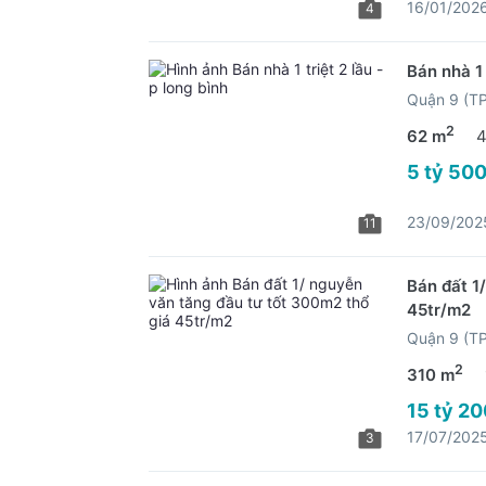
16/01/202
4
Bán nhà 1 
Quận 9 (T
2
62 m
4
5 tỷ 500
23/09/202
11
Bán đất 1
45tr/m2
Quận 9 (T
2
310 m
15 tỷ 20
17/07/202
3