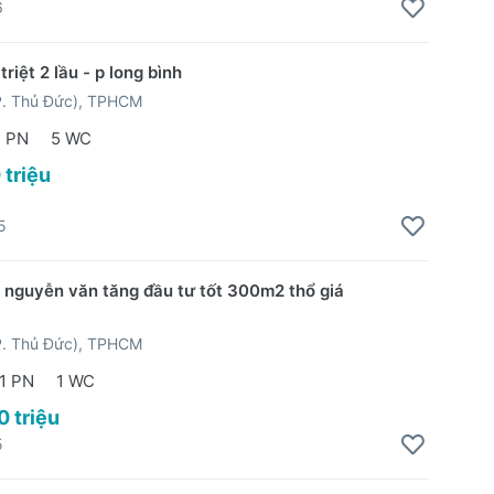
6
triệt 2 lầu - p long bình
P. Thủ Đức), TPHCM
 PN
5 WC
 triệu
5
/ nguyễn văn tăng đầu tư tốt 300m2 thổ giá
P. Thủ Đức), TPHCM
1 PN
1 WC
0 triệu
5