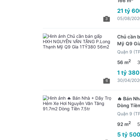
166 m
21 tỷ 60
05/08/202
3
Chủ cần 
Mỹ Q9 Gí
Quận 9 (T
2
56 m
3
1 tỷ 380
30/04/202
6
🔥 Bán Nh
Dòng Tiền
Quận 9 (T
2
92 m
5
5 tỷ 500