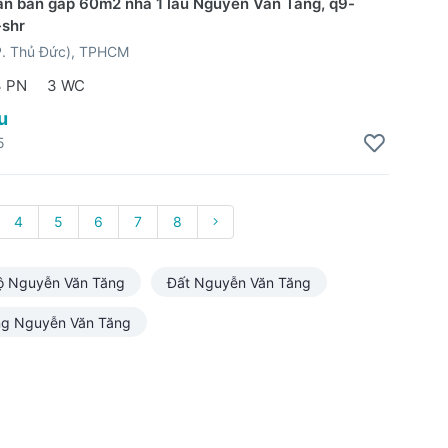
sản bán gấp 60m2 nhà 1 lầu Nguyễn Văn Tăng, q9-
-shr
P. Thủ Đức), TPHCM
3 PN
3 WC
u
5
4
5
6
7
8
ộ Nguyễn Văn Tăng
Đất Nguyễn Văn Tăng
ng Nguyễn Văn Tăng