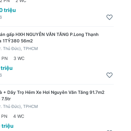
2 PN
2 WC
0 triệu
6
bán gấp HXH NGUYỄN VĂN TĂNG P.Long Thạnh
a 1TỶ380 56m2
P. Thủ Đức), TPHCM
 PN
3 WC
 triệu
6
à + Dãy Trọ Hẻm Xe Hơi Nguyễn Văn Tăng 91.7m2
 7.5tr
P. Thủ Đức), TPHCM
 PN
4 WC
 triệu