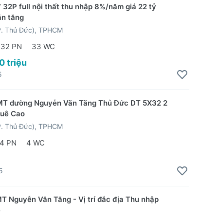
32P full nội thất thu nhập 8%/năm giá 22 tỷ
ăn tăng
P. Thủ Đức), TPHCM
32 PN
33 WC
0 triệu
5
MT đường Nguyễn Văn Tăng Thủ Đức DT 5X32 2
huê Cao
P. Thủ Đức), TPHCM
4 PN
4 WC
5
T Nguyễn Văn Tăng - Vị trí đắc địa Thu nhập
ẻ