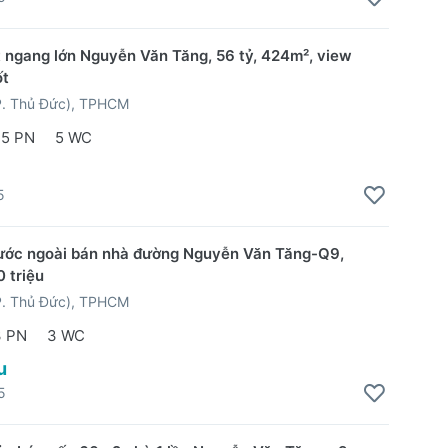
 ngang lớn Nguyễn Văn Tăng, 56 tỷ, 424m², view
ốt
P. Thủ Đức), TPHCM
5 PN
5 WC
5
ước ngoài bán nhà đường Nguyễn Văn Tăng-Q9,
 triệu
P. Thủ Đức), TPHCM
3 PN
3 WC
u
5