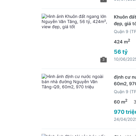
Khuôn đất
đẹp, giá t
Quận 9 (T
2
424 m
56 tỷ
10/06/202
3
định cư n
60m2, 970
Quận 9 (T
2
60 m
970 triệ
24/04/202