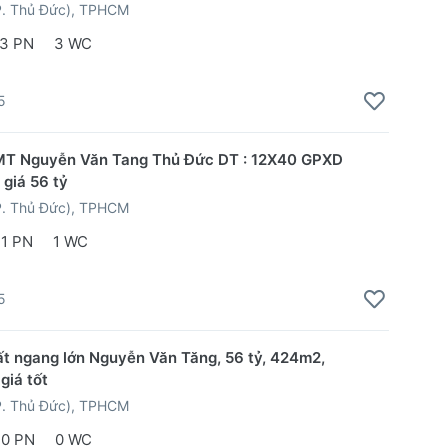
P. Thủ Đức), TPHCM
3 PN
3 WC
5
MT Nguyễn Văn Tang Thủ Đức DT : 12X40 GPXD
 giá 56 tỷ
P. Thủ Đức), TPHCM
1 PN
1 WC
5
t ngang lớn Nguyễn Văn Tăng, 56 tỷ, 424m2,
giá tốt
P. Thủ Đức), TPHCM
0 PN
0 WC