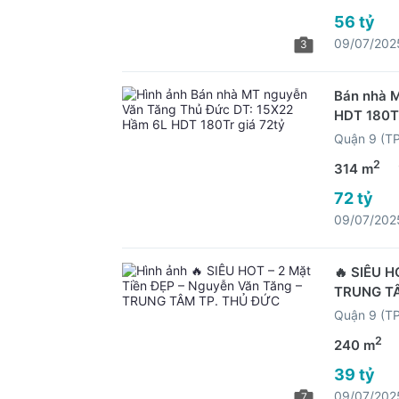
56 tỷ
09/07/202
3
Bán nhà 
HDT 180Tr
Quận 9 (T
2
314 m
72 tỷ
09/07/202
🔥 SIÊU H
TRUNG T
Quận 9 (T
2
240 m
39 tỷ
09/07/202
7