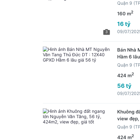
Quận 9 (T
2
160 m
16 tỷ
09/07/202
3
Bán Nhà 
Hầm 6 lâu
Quận 9 (T
2
424 m
56 tỷ
09/07/202
Khuông đấ
view đẹp, 
Quận 9 (T
2
424 m