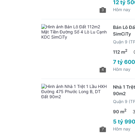
12 tỷ 50
Hôm nay
3
Bán Lô Đấ
SimCiTy
Quận 9 (T
2
112 m
7 tỷ 600
Hôm nay
4
Nhà 1 Trệ
90m2
Quận 9 (T
2
90 m
5 tỷ 990
Hôm nay
7