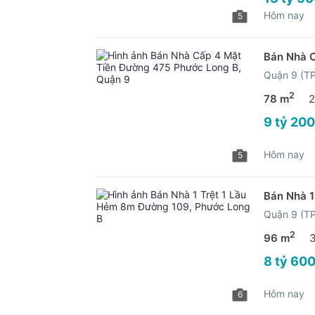
Hôm nay
5
Bán Nhà C
Quận 9 (T
2
78 m
2
9 tỷ 200
Hôm nay
5
Bán Nhà 1
Quận 9 (T
2
96 m
8 tỷ 600
Hôm nay
6