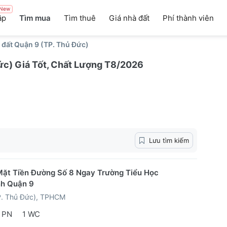
New
ập
Tìm mua
Tìm thuê
Giá nhà đất
Phí thành viên
 đất Quận 9 (TP. Thủ Đức)
ức) Giá Tốt, Chất Lượng T8/2026
Lưu tìm kiếm
ặt Tiền Đường Số 8 Ngay Trường Tiểu Học
nh Quận 9
P. Thủ Đức), TPHCM
 PN
1 WC