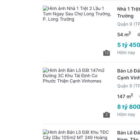
Nhà 1 Trệ
Trường
Quận 9 (T
2
54 m
4
5 tỷ 450
Hôm nay
12
Bán Lô Đấ
Cạnh Vin
Quận 9 (T
2
147 m
8 tỷ 800
Hôm nay
3
Bán Lô Đ
Nam, Tân 