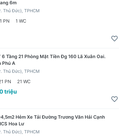
ang 6m
P. Thủ Đức), TPHCM
1 PN
1 WC
6 Tầng 21 Phòng Mặt Tiền Đg 160 Lã Xuân Oai.
n Phú A
P. Thủ Đức), TPHCM
21 PN
21 WC
0 triệu
94,5m2 Hẻm Xe Tải Đường Trương Văn Hải Cạnh
HCS Hoa Lư
P. Thủ Đức), TPHCM