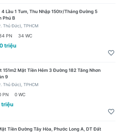
t 4 Lầu 1 Tum, Thu Nhập 150tr/Tháng Đường 5
n Phú B
P. Thủ Đức), TPHCM
34 PN
34 WC
0 triệu
t 151m2 Mặt Tiền Hẻm 3 Đường 182 Tăng Nhơn
ận 9
P. Thủ Đức), TPHCM
0 PN
0 WC
 triệu
ặt Tiền Đường Tây Hòa, Phước Long A, DT Đất