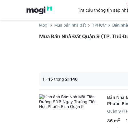
Tra cứu thông tin sáp nh
Mogi
Mua bán nhà đất
TPHCM
Bán nhà
Mua Bán Nhà Đất Quận 9 (TP. Thủ Đ
1 - 15
trong
21.140
Bán Nhà M
Phước Bì
Quận 9 (T
2
86 m
1