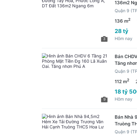
136m2 Ng
Quận 9 (T
2
136 m
28 tỷ
Hôm nay
3
Bán CHDV 
Tăng nhơ
Quận 9 (T
2
112 m
18 tỷ 50
Hôm nay
9
Bán Nhà 
Truòng T
Quận 9 (T