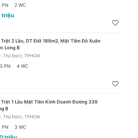
3 PN
2 WC
 triệu
 Trệt 2 Lầu, DT Đất 188m2, Mặt Tiền Đỗ Xuân
c Long B
P. Thủ Đức), TPHCM
3 PN
4 WC
 Trệt 1 Lầu Mặt Tiền Kinh Doanh Đường 339
ng B
P. Thủ Đức), TPHCM
3 PN
3 WC
0 triệu