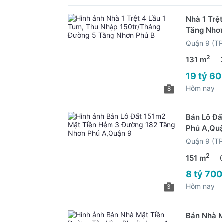
Nhà 1 Trệ
Tăng Nhơ
Quận 9 (T
2
131 m
19 tỷ 60
Hôm nay
8
Bán Lô Đấ
Phú A,Qu
Quận 9 (T
2
151 m
8 tỷ 700
Hôm nay
3
Bán Nhà M