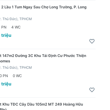
t 2 Lầu 1 Tum Ngay Sau Chợ Long Trường, P. Long
P. Thủ Đức), TPHCM
 PN
4 WC
 triệu
t 147m2 Đường 3C Khu Tái Định Cư Phước Thiện
homes
P. Thủ Đức), TPHCM
0 PN
0 WC
 triệu
ất Khu TĐC Cây Dầu 105m2 MT 249 Hoàng Hữu
Phú.