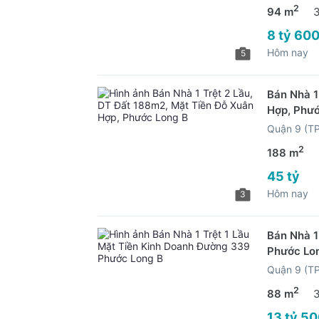
2
94 m
8 tỷ 600
Hôm nay
5
Bán Nhà 1
Hợp, Phướ
Quận 9 (T
2
188 m
45 tỷ
Hôm nay
3
Bán Nhà 1
Phước Lo
Quận 9 (T
2
88 m
13 tỷ 50