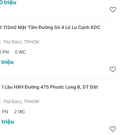
0 triệu
t 112m2 Mặt Tiền Đường Số 4 Lò Lu Cạnh KDC
P. Thủ Đức), TPHCM
0 PN
0 WC
 triệu
t 1 Lầu HXH Đường 475 Phước Long B, DT Đất
P. Thủ Đức), TPHCM
3 PN
2 WC
 triệu