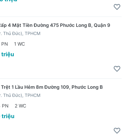
ấp 4 Mặt Tiền Đường 475 Phước Long B, Quận 9
P. Thủ Đức), TPHCM
 PN
1 WC
 triệu
 Trệt 1 Lầu Hẻm 8m Đường 109, Phước Long B
P. Thủ Đức), TPHCM
3 PN
2 WC
 triệu