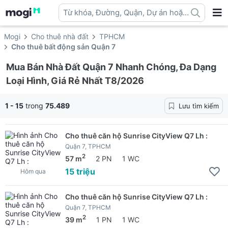
Từ khóa, Đường, Quận, Dự án hoặc
địa danh ...
Mogi
Cho thuê nhà đất
TPHCM
Cho thuê bất động sản Quận 7
Mua Bán Nhà Đất Quận 7 Nhanh Chóng, Đa Dạng
Loại Hình, Giá Rẻ Nhất T8/2026
1 - 15
trong
75.489
Lưu tìm kiếm
Cho thuê căn hộ Sunrise CityView Q7 Lh :
Quận 7, TPHCM
2
57 m
2 PN
1 WC
15 triệu
Hôm qua
Cho thuê căn hộ Sunrise CityView Q7 Lh :
Quận 7, TPHCM
2
39 m
1 PN
1 WC