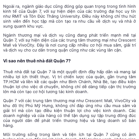
Ngoài ra, ngành giáo dục cũng đóng góp quan trọng trong tình hình
kinh tế của Quận 7, với sự hiện diện của các trường đại học uy tín
như RMIT và Tôn Đức Thắng University. Điều này không chỉ thu hút
sinh viên đến học tập mà còn tạo ra nhu cầu về dịch vụ và nhà ở
xung quanh khu vực.
Ngành thương mại và dịch vụ cũng đang phát triển mạnh mẽ tại
Quận 7, với sự hiện diện của các trung tâm thương mại như Crescent
Mall và VivoCity. Đây là nơi cung cấp nhiều cơ hội mua sắm, giải trí
và dịch vụ cho cư dân trong quận cũng như các vùng lân cận.
Vì sao nên thuê nhà đất Quận 7?
Thuê nhà đất tại Quận 7 là một quyết định đầy hấp dẫn và mang lại
nhiều lợi ích thiết thực. Vị trí chiến lược của quận, gần trung tâm
TP.HCM và liền kề các quận như Bình Chánh, Nhà Bè, tạo điều kiện
thuận lợi cho việc di chuyển, không chỉ dễ dàng tiếp cận thị trường
lớn mà còn tạo cơ hội tương tác kinh doanh.
Quận 7 với các trung tâm thương mại như Crescent Mall, VivoCity và
khu đô thị Phú Mỹ Hưng, không chỉ đáp ứng nhu cầu mua sắm và
giải trí mà còn tạo điều kiện thuận lợi cho việc kinh doanh. Các
doanh nghiệp và cửa hàng có thể tận dụng sự tập trung đông đúc
của người dân để phát triển thương hiệu và tăng doanh số bán
hàng.
Môi trường sống trong lành và tiện ích tại Quận 7 cũng có ảnh