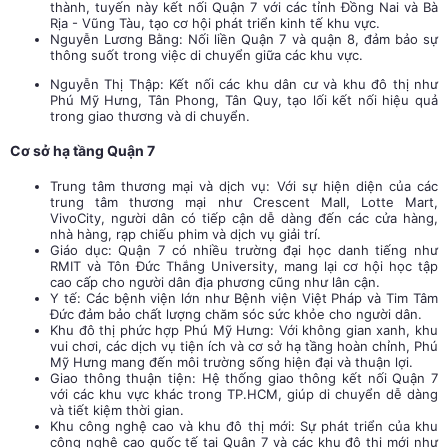
thành, tuyến này kết nối Quận 7 với các tỉnh Đồng Nai và Bà
Rịa - Vũng Tàu, tạo cơ hội phát triển kinh tế khu vực.
Nguyễn Lương Bằng: Nối liền Quận 7 và quận 8, đảm bảo sự
thông suốt trong việc di chuyển giữa các khu vực.
Nguyễn Thị Thập: Kết nối các khu dân cư và khu đô thị như
Phú Mỹ Hưng, Tân Phong, Tân Quy, tạo lối kết nối hiệu quả
trong giao thương và di chuyển.
Cơ sở hạ tầng Quận 7
Trung tâm thương mại và dịch vụ: Với sự hiện diện của các
trung tâm thương mại như Crescent Mall, Lotte Mart,
VivoCity, người dân có tiếp cận dễ dàng đến các cửa hàng,
nhà hàng, rạp chiếu phim và dịch vụ giải trí.
Giáo dục: Quận 7 có nhiều trường đại học danh tiếng như
RMIT và Tôn Đức Thắng University, mang lại cơ hội học tập
cao cấp cho người dân địa phương cũng như lân cận.
Y tế: Các bệnh viện lớn như Bệnh viện Việt Pháp và Tim Tâm
Đức đảm bảo chất lượng chăm sóc sức khỏe cho người dân.
Khu đô thị phức hợp Phú Mỹ Hưng: Với không gian xanh, khu
vui chơi, các dịch vụ tiện ích và cơ sở hạ tầng hoàn chỉnh, Phú
Mỹ Hưng mang đến môi trường sống hiện đại và thuận lợi.
Giao thông thuận tiện: Hệ thống giao thông kết nối Quận 7
với các khu vực khác trong TP.HCM, giúp di chuyển dễ dàng
và tiết kiệm thời gian.
Khu công nghệ cao và khu đô thị mới: Sự phát triển của khu
công nghệ cao quốc tế tại Quận 7 và các khu đô thị mới như