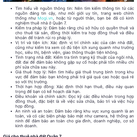
Tìm hiểu về nguồn thông tin: Nên tìm kiếm thông tin từ các
nguồn đáng tin cậy, như môi giới uy tín, trang web chính
thống như
Mogi.vn
, hoặc từ người thân, bạn bè đã có kinh
nghiệm thuê nhà ở Quận 7.
Kiểm tra pháp lý: Đảm bảo rằng chủ sở hữu có quyền thuê và
cho thuê tài sản, đồng thời kiểm tra hợp đồng thuê và điều
khoản để tránh rủi ro pháp lý.
Vị trí và tiện ích: Xác định vị trí chính xác của căn nhà đất,
cũng như kiểm tra xem có đủ tiện ích xung quanh như trường
học, siêu thị, bệnh viện, giao thông thuận tiện không.
Tình trạng nhà đất: Kiểm tra tình trạng kỹ thuật của ngôi nhà,
đất đai để đảm bảo không gặp sự cố hoặc phải tốn nhiều chi
phí sửa chữa sau này.
Giá thuê hợp lý: Nên tìm hiểu giá thuê trung bình trong khu
vực để đảm bảo bạn không phải trả giá quá cao hoặc quá rẻ
so với thị trường.
Thời hạn hợp đồng: Xác định thời hạn thuê, điều này quan
trọng để bạn có kế hoạch dài hạn.
Điều khoản và chính sách: Đọc kỹ các điều khoản trong hợp
đồng thuê, đặc biệt là về việc sửa chữa, bảo trì và việc hủy
hợp đồng.
An ninh và an toàn: Đảm bảo rằng khu vực xung quanh là an
toàn, và có các biện pháp bảo mật như camera, hệ thống an
ninh để đảm bảo an toàn cho gia đình, doanh nghiệp, cơ sở
kinh doanh.
Giá cho thuê nhà đất Quận 7