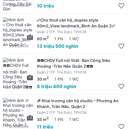
10 triệu
05/07/2026
✅Cho thuê căn hộ_duplex style
60m2_View landmark_Bình An Quận 2✅
Quận 2 (TP. Thủ Đức), TPHCM
25
2
60 m
1 PN
1 WC
13 triệu 500 nghìn
03/06/2026
☎️☎️CHDV Full nội thất- Ban Công Siêu
thoáng -Trần Não Quận 2☎️☎️
Quận 2 (TP. Thủ Đức), TPHCM
6
2
30 m
1 PN
1 WC
8 triệu 400 nghìn
07/05/2026
🎉 Khai trương căn hộ studio – Phường An
Khánh, Trần Não, Quận 2
Quận 2 (TP. Thủ Đức), TPHCM
13
2
35 m
1 PN
1 WC
11 triệu
27/04/2026