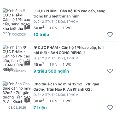
‼️ CỰC PHẨM - Căn hộ 1PN cao cấp, sang
trọng khu biệt thự an ninh
Quận 2 (TP. Thủ Đức), TPHCM
11
2
50 m
1 PN
1 WC
10 triệu
11/03/2026
🔰 CỰC PHẨM - Căn hộ 1PN cao cấp, full
nội thất - BAN CÔNG RIÊNG ‼️
Quận 2 (TP. Thủ Đức), TPHCM
7
2
45 m
1 PN
1 WC
9 triệu 500 nghìn
11/03/2026
Cho thuê căn hộ mini 32m2 - 7tr ,gần
đường Trần Não P. An Khánh Q2 ;
Quận 2 (TP. Thủ Đức), TPHCM
3
2
30 m
1 PN
1 WC
7 triệu
08/02/2026