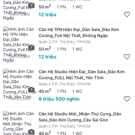
9
2
50 m
1 PN
1 WC
12 triệu
05/07/2026
Căn Hộ 1PN Hiện Đại_Gần Sala_Đảo Kim
Cương_Full Nội Thất_Không Ngập
Quận 2 (TP. Thủ Đức), TPHCM
7
2
50 m
1 PN
1 WC
12 triệu
05/07/2026
Căn Hộ Studio Hiện Đại_Gần Sala_Đảo Kim
Cương_FULL Nội Thất_Yên Tĩnh
Quận 2 (TP. Thủ Đức), TPHCM
5
2
40 m
1 PN
1 WC
9 triệu 500 nghìn
05/07/2026
Căn Hộ Studio Mới_Nhận Thú Cưng_Gần
Sala_Đảo Kim Cương_Cầu Sài Gòn
Quận 2 (TP. Thủ Đức), TPHCM
8
2
40 m
1 PN
1 WC