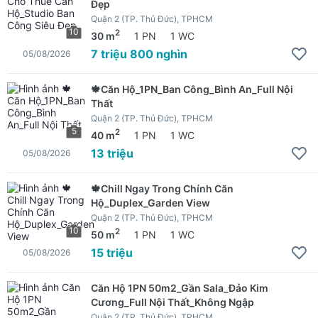
Đẹp
Quận 2 (TP. Thủ Đức), TPHCM
10
2
30 m
1 PN
1 WC
7 triệu 800 nghìn
05/08/2026
🍁Căn Hộ_1PN_Ban Công_Bình An_Full Nội
Thất
Quận 2 (TP. Thủ Đức), TPHCM
5
2
40 m
1 PN
1 WC
13 triệu
05/08/2026
🍁Chill Ngay Trong Chính Căn
Hộ_Duplex_Garden View
Quận 2 (TP. Thủ Đức), TPHCM
10
2
50 m
1 PN
1 WC
15 triệu
05/08/2026
Căn Hộ 1PN 50m2_Gần Sala_Đảo Kim
Cương_Full Nội Thất_Không Ngập
Quận 2 (TP. Thủ Đức), TPHCM