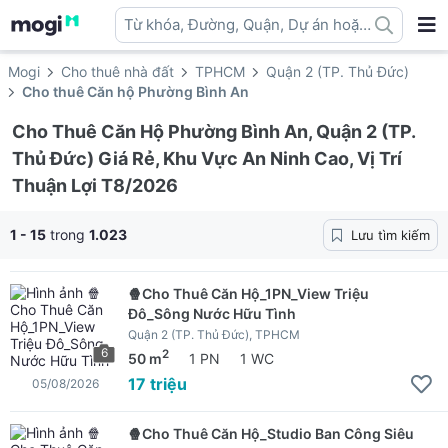
Từ khóa, Đường, Quận, Dự án hoặc
địa danh ...
Mogi
Cho thuê nhà đất
TPHCM
Quận 2 (TP. Thủ Đức)
Cho thuê Căn hộ Phường Bình An
Cho Thuê Căn Hộ Phường Bình An, Quận 2 (TP.
Thủ Đức) Giá Rẻ, Khu Vực An Ninh Cao, Vị Trí
Thuận Lợi T8/2026
1 - 15
trong
1.023
Lưu tìm kiếm
🍿Cho Thuê Căn Hộ_1PN_View Triệu
Đô_Sông Nước Hữu Tình
Quận 2 (TP. Thủ Đức), TPHCM
6
2
50 m
1 PN
1 WC
17 triệu
05/08/2026
🍿Cho Thuê Căn Hộ_Studio Ban Công Siêu