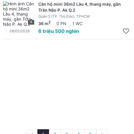
Căn hộ mini 36m2 Lầu 4, thang máy, gần
Trần Não P. Ak Q.2
Quận 2 (TP. Thủ Đức), TPHCM
4
2
36 m
0 PN
1 WC
6 triệu 500 nghìn
08/02/2026