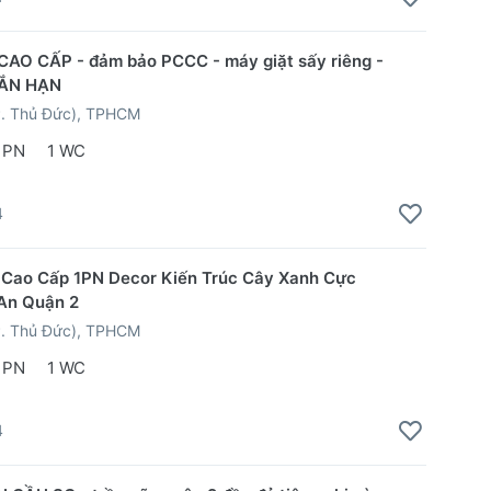
CAO CẤP - đảm bảo PCCC - máy giặt sấy riêng -
ẮN HẠN
P. Thủ Đức), TPHCM
 PN
1 WC
4
 Cao Cấp 1PN Decor Kiến Trúc Cây Xanh Cực
An Quận 2
P. Thủ Đức), TPHCM
 PN
1 WC
4