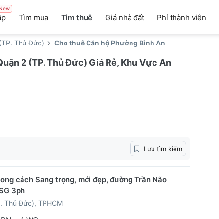
New
ập
Tìm mua
Tìm thuê
Giá nhà đất
Phí thành viên
(TP. Thủ Đức)
Cho thuê Căn hộ Phường Bình An
uận 2 (TP. Thủ Đức) Giá Rẻ, Khu Vực An
Lưu tìm kiếm
ong cách Sang trọng, mới đẹp, đường Trần Não
 SG 3ph
P. Thủ Đức), TPHCM