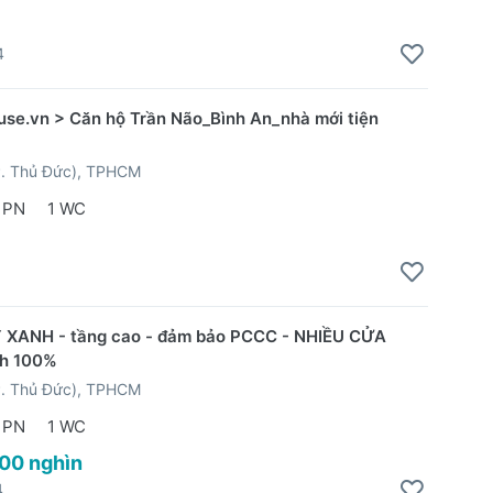
4
e.vn > Căn hộ Trần Não_Bình An_nhà mới tiện
P. Thủ Đức), TPHCM
 PN
1 WC
 XANH - tầng cao - đảm bảo PCCC - NHIỀU CỬA
nh 100%
P. Thủ Đức), TPHCM
 PN
1 WC
200 nghìn
4