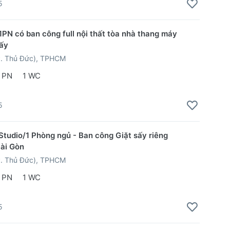
5
1PN có ban công full nội thất tòa nhà thang máy
sấy
P. Thủ Đức), TPHCM
 PN
1 WC
5
Studio/1 Phòng ngủ - Ban công Giặt sấy riêng
ài Gòn
P. Thủ Đức), TPHCM
 PN
1 WC
5