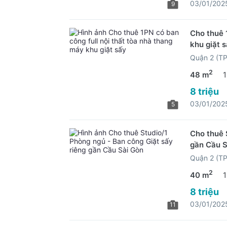
03/01/202
9
Cho thuê 
khu giặt 
Quận 2 (T
2
48 m
1
8 triệu
03/01/202
5
Cho thuê 
gần Cầu S
Quận 2 (T
2
40 m
1
8 triệu
03/01/202
11