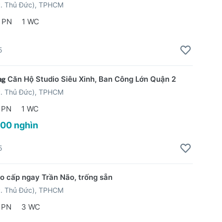
P. Thủ Đức), TPHCM
 PN
1 WC
5
𝐫𝐮̛𝐨̛𝐧𝐠 Căn Hộ Studio Siêu Xinh, Ban Công Lớn Quận 2
P. Thủ Đức), TPHCM
 PN
1 WC
500 nghìn
5
o cấp ngay Trần Não, trống sẵn
P. Thủ Đức), TPHCM
 PN
3 WC