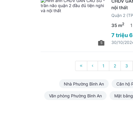
CHDV GẦN 
nội thất
Quận 2 (T
2
35 m
1
7 triệu 
30/10/202
5
1
2
3
Nhà Phường Bình An
Căn hộ 
Văn phòng Phường Bình An
Mặt bằng