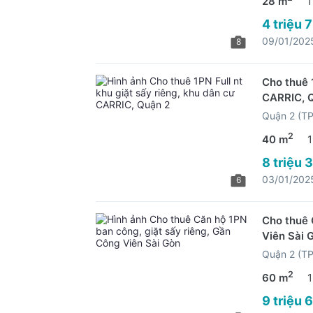
28 m
1
4 triệu 
09/01/202
8
Cho thuê 1
CARRIC, 
Quận 2 (T
2
40 m
1
8 triệu 
03/01/202
6
Cho thuê 
Viên Sài 
Quận 2 (T
2
60 m
1
9 triệu 