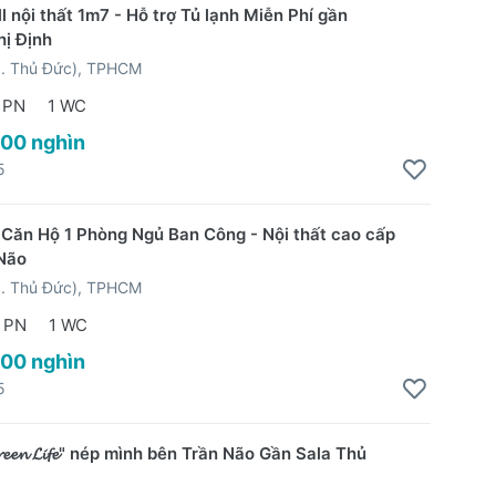
l nội thất 1m7 - Hỗ trợ Tủ lạnh Miễn Phí gần
ị Định
P. Thủ Đức), TPHCM
 PN
1 WC
500 nghìn
5
Căn Hộ 1 Phòng Ngủ Ban Công - Nội thất cao cấp
Não
P. Thủ Đức), TPHCM
 PN
1 WC
500 nghìn
5
𝓮𝓮𝓷 𝓛𝓲𝓯𝓮" nép mình bên Trần Não Gần Sala Thủ