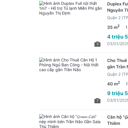
Duplex Ful
Nguyễn Th
Quận 2 (T
2
35 m
1
4 triệu 
03/01/202
5
Cho Thuê 
gần Trần 
Quận 2 (T
2
40 m
1
9 triệu 
03/01/202
7
Căn hộ "𝓖
Thiêm