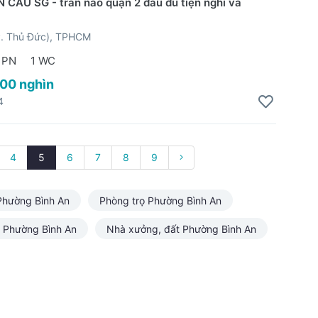
CẦU SG - trần não quận 2 đầu đủ tiện nghi và
P. Thủ Đức), TPHCM
 PN
1 WC
600 nghìn
4
4
5
6
7
8
9
Phường Bình An
Phòng trọ Phường Bình An
 Phường Bình An
Nhà xưởng, đất Phường Bình An