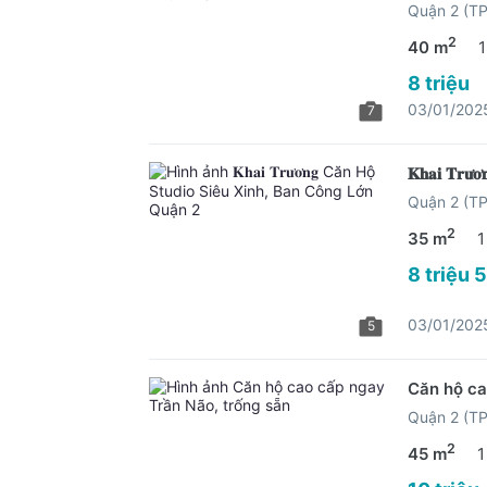
Quận 2 (T
2
40 m
1
8 triệu
03/01/202
7
𝐊𝐡𝐚𝐢 𝐓
Quận 2 (T
2
35 m
1
8 triệu 
03/01/202
5
Căn hộ ca
Quận 2 (T
2
45 m
1