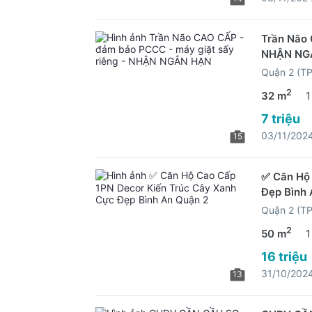
Trần Não 
NHẬN NG
Quận 2 (T
2
32 m
1
7 triệu
03/11/202
15
✅ Căn Hộ
Đẹp Bình 
Quận 2 (T
2
50 m
1
16 triệu
31/10/202
13