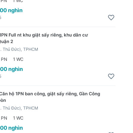
 PN
1 WC
700 nghìn
5
PN Full nt khu giặt sấy riêng, khu dân cư
Quận 2
P. Thủ Đức), TPHCM
 PN
1 WC
300 nghìn
5
Căn hộ 1PN ban công, giặt sấy riêng, Gần Công
Gòn
P. Thủ Đức), TPHCM
 PN
1 WC
600 nghìn