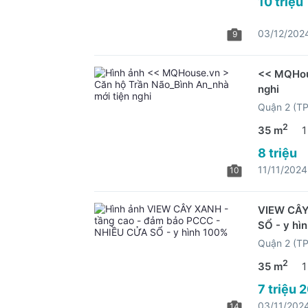
10 triệu
03/12/202
9
<< MQHous
nghi
Quận 2 (T
2
35 m
1
8 triệu
11/11/2024
10
VIEW CÂY
SỔ - y hì
Quận 2 (T
2
35 m
1
7 triệu 
03/11/202
14