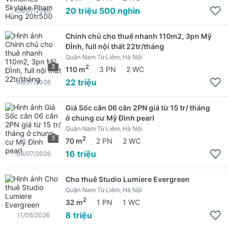
20 triệu 500 nghìn
06/07/2026
Chính chủ cho thuê nhanh 110m2, 3pn Mỹ
ĐÌnh, full nội thất 22tr/tháng
Quận Nam Từ Liêm, Hà Nội
3
2
110 m
3 PN
2 WC
22 triệu
06/07/2026
Giá Sốc căn 06 căn 2PN giá từ 15 tr/ tháng
ở chung cư Mỹ Đình pearl
Quận Nam Từ Liêm, Hà Nội
3
2
70 m
2 PN
2 WC
16 triệu
06/07/2026
Cho thuê Studio Lumiere Evergreen
Quận Nam Từ Liêm, Hà Nội
2
32 m
1 PN
1 WC
8 triệu
11/06/2026