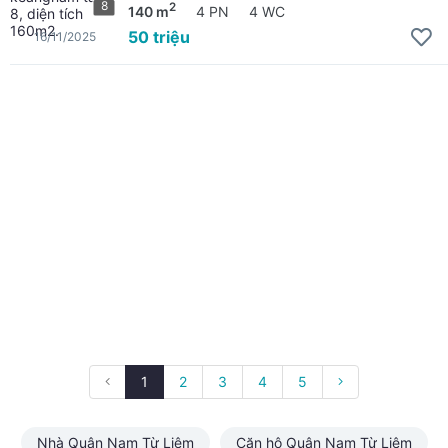
8
2
140 m
4 PN
4 WC
50 triệu
16/11/2025
1
2
3
4
5
Nhà Quận Nam Từ Liêm
Căn hộ Quận Nam Từ Liêm