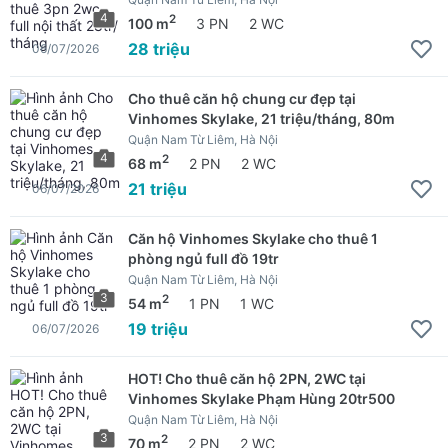
4
2
100 m
3 PN
2 WC
28 triệu
06/07/2026
Cho thuê căn hộ chung cư đẹp tại
Vinhomes Skylake, 21 triệu/tháng, 80m
Quận Nam Từ Liêm, Hà Nội
4
2
68 m
2 PN
2 WC
21 triệu
06/07/2026
Căn hộ Vinhomes Skylake cho thuê 1
phòng ngủ full đồ 19tr
Quận Nam Từ Liêm, Hà Nội
3
2
54 m
1 PN
1 WC
19 triệu
06/07/2026
HOT! Cho thuê căn hộ 2PN, 2WC tại
Vinhomes Skylake Phạm Hùng 20tr500
Quận Nam Từ Liêm, Hà Nội
3
2
70 m
2 PN
2 WC