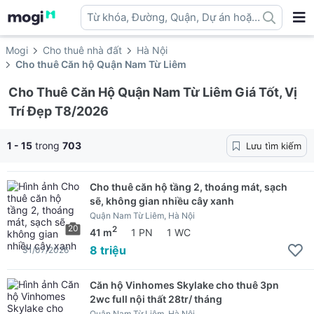
Từ khóa, Đường, Quận, Dự án hoặc
địa danh ...
Mogi
Cho thuê nhà đất
Hà Nội
Cho thuê Căn hộ Quận Nam Từ Liêm
Cho Thuê Căn Hộ Quận Nam Từ Liêm Giá Tốt, Vị
Trí Đẹp T8/2026
1 - 15
trong
703
Lưu tìm kiếm
Cho thuê căn hộ tầng 2, thoáng mát, sạch
sẽ, không gian nhiều cây xanh
Quận Nam Từ Liêm, Hà Nội
20
2
41 m
1 PN
1 WC
8 triệu
31/07/2026
Căn hộ Vinhomes Skylake cho thuê 3pn
2wc full nội thất 28tr/ tháng
Quận Nam Từ Liêm, Hà Nội