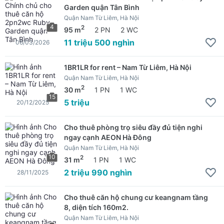
Garden quận Tân Bình
Quận Nam Từ Liêm, Hà Nội
4
2
95 m
2 PN
2 WC
11 triệu 500 nghìn
06/03/2026
1BR1LR for rent – Nam Từ Liêm, Hà Nội
Quận Nam Từ Liêm, Hà Nội
2
30 m
1 PN
1 WC
15
5 triệu
20/12/2025
Cho thuê phòng trọ siêu đầy đủ tiện nghi
ngay cạnh AEON Hà Đông
Quận Nam Từ Liêm, Hà Nội
10
2
31 m
1 PN
1 WC
2 triệu 990 nghìn
28/11/2025
Cho thuê căn hộ chung cư keangnam tầng
8, diện tích 160m2.
Quận Nam Từ Liêm, Hà Nội