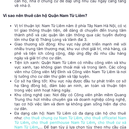
căn hộ, nhà ở chung cư để đáp ứng nhu cầu ngày càng tăng
về nhà ở.
Vì sao nên thuê căn hộ Quận Nam Từ Liêm?
Vị trí thuận lợi: Nam Từ Liêm nằm ở phía Tây Nam Hà Nội, có vị
trí giao thông thuận tiện, dễ dàng di chuyển đến trung tâm
thành phố và các quận lân cận thông qua các tuyến đường
lớn như Đại lộ Thăng Long và Vành đai 3.
Giao thương sôi động: Khu vực này phát triển mạnh mẽ với
nhiều trung tâm thương mại, khu vui chơi giải trí, nhà hàng, cà
phê và tiện ích công cộng, đáp ứng đầy đủ nhu cầu hàng
ngày và giải trí cho cư dân.
Tiện ích xanh: Quận Nam Từ Liêm có nhiều công viên và khu
vực xanh, tạo không gian thoải mái và trong lành. Các công
viên như Công viên Mỹ Đình và Công viên Nam Từ Liêm là nơi
lý tưởng cho cư dân thư giãn và tập luyện.
Cơ sở hạ tầng tốt: Khu vực này được đầu tư phát triển cơ sở
hạ tầng đồng bộ, đảm bảo an ninh, an toàn và thuận tiện
trong việc sinh hoạt hàng ngày.
Khu công nghệ cao: Nơi đây có Công viên phần mềm Quang
Trung thu hút nhiều chuyên gia và doanh nghiệp công nghệ,
tạo cơ hội việc làm và đem lại không gian sống hiện đại cho
cư dân.
Đa dạng căn hộ: Nam Từ Liêm có đa dạng căn hộ cho thuê
như:
cho thuê chung cư Nam Từ Liêm
,
cho thuê officetel Nam
Từ Liêm
,
cho thuê penthouse Nam Từ Liêm
,
cho thuê cư xá
Nam Từ Liêm
,... Để bạn tùy ý lựa chọn tùy theo nhu cầu của