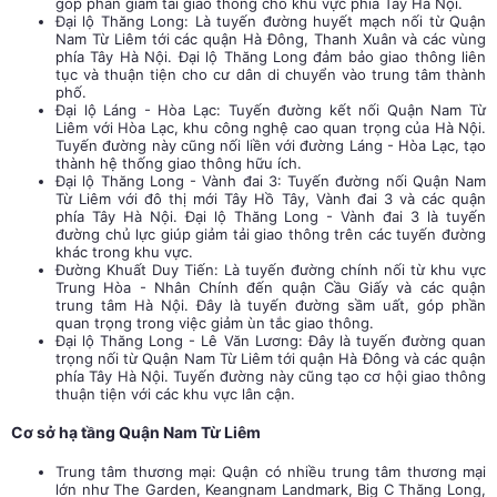
góp phần giảm tải giao thông cho khu vực phía Tây Hà Nội.
Đại lộ Thăng Long: Là tuyến đường huyết mạch nối từ Quận
Nam Từ Liêm tới các quận Hà Đông, Thanh Xuân và các vùng
phía Tây Hà Nội. Đại lộ Thăng Long đảm bảo giao thông liên
tục và thuận tiện cho cư dân di chuyển vào trung tâm thành
phố.
Đại lộ Láng - Hòa Lạc: Tuyến đường kết nối Quận Nam Từ
Liêm với Hòa Lạc, khu công nghệ cao quan trọng của Hà Nội.
Tuyến đường này cũng nối liền với đường Láng - Hòa Lạc, tạo
thành hệ thống giao thông hữu ích.
Đại lộ Thăng Long - Vành đai 3: Tuyến đường nối Quận Nam
Từ Liêm với đô thị mới Tây Hồ Tây, Vành đai 3 và các quận
phía Tây Hà Nội. Đại lộ Thăng Long - Vành đai 3 là tuyến
đường chủ lực giúp giảm tải giao thông trên các tuyến đường
khác trong khu vực.
Đường Khuất Duy Tiến: Là tuyến đường chính nối từ khu vực
Trung Hòa - Nhân Chính đến quận Cầu Giấy và các quận
trung tâm Hà Nội. Đây là tuyến đường sầm uất, góp phần
quan trọng trong việc giảm ùn tắc giao thông.
Đại lộ Thăng Long - Lê Văn Lương: Đây là tuyến đường quan
trọng nối từ Quận Nam Từ Liêm tới quận Hà Đông và các quận
phía Tây Hà Nội. Tuyến đường này cũng tạo cơ hội giao thông
thuận tiện với các khu vực lân cận.
Cơ sở hạ tầng Quận Nam Từ Liêm
Trung tâm thương mại: Quận có nhiều trung tâm thương mại
lớn như The Garden, Keangnam Landmark, Big C Thăng Long,