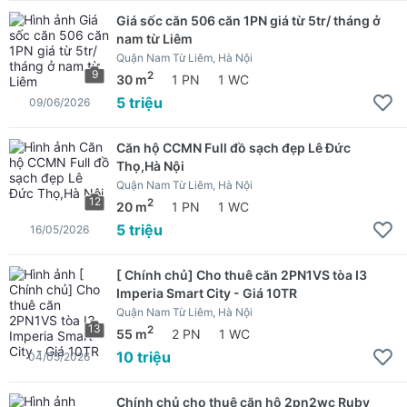
Giá sốc căn 506 căn 1PN giá từ 5tr/ tháng ở
nam từ Liêm
Quận Nam Từ Liêm, Hà Nội
9
2
30 m
1 PN
1 WC
5 triệu
09/06/2026
Căn hộ CCMN Full đồ sạch đẹp Lê Đức
Thọ,Hà Nội
Quận Nam Từ Liêm, Hà Nội
12
2
20 m
1 PN
1 WC
5 triệu
16/05/2026
[ Chính chủ] Cho thuê căn 2PN1VS tòa I3
Imperia Smart City - Giá 10TR
Quận Nam Từ Liêm, Hà Nội
13
2
55 m
2 PN
1 WC
10 triệu
04/05/2026
Chính chủ cho thuê căn hộ 2pn2wc Ruby