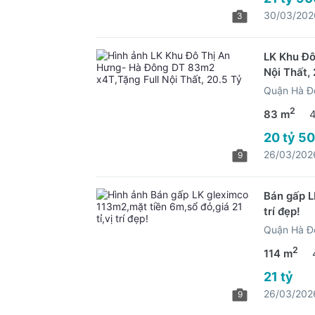
30/03/202
3
LK Khu Đô
Nội Thất, 
Quận Hà Đ
2
83 m
20 tỷ 50
26/03/202
9
Bán gấp L
trí đẹp!
Quận Hà Đ
2
114 m
21 tỷ
26/03/202
9