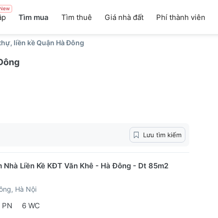
New
ập
Tìm mua
Tìm thuê
Giá nhà đất
Phí thành viên
 thự, liền kề Quận Hà Đông
 Đông
Lưu tìm kiếm
 Nhà Liền Kề KĐT Văn Khê - Hà Đông - Dt 85m2
ông, Hà Nội
 PN
6 WC