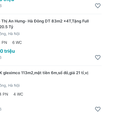
6
 Thị An Hưng- Hà Đông DT 83m2 x4T,Tặng Full
20.5 Tỷ
ông, Hà Nội
4 PN
6 WC
0 triệu
6
K gleximco 113m2,mặt tiền 6m,sổ đỏ,giá 21 tỉ,vị
ông, Hà Nội
4 PN
4 WC
6