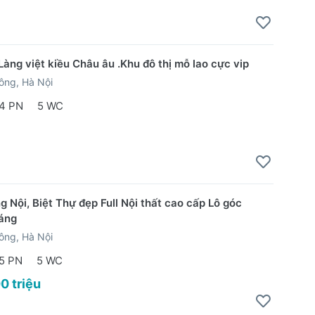
Làng việt kiều Châu âu .Khu đô thị mỗ lao cực vip
ông, Hà Nội
4 PN
5 WC
 Nội, Biệt Thự đẹp Full Nội thất cao cấp Lô góc
áng
ông, Hà Nội
5 PN
5 WC
0 triệu