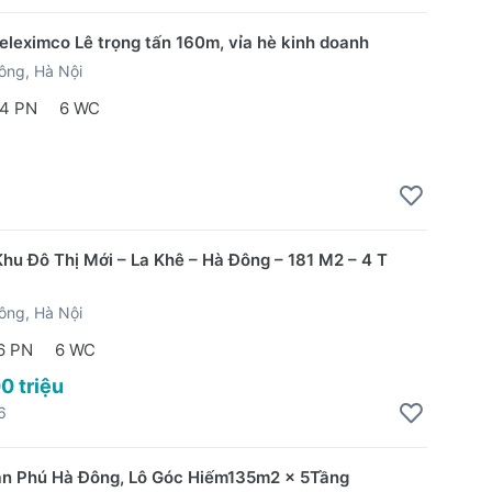
Geleximco Lê trọng tấn 160m, vỉa hè kinh doanh
ông, Hà Nội
4 PN
6 WC
Khu Đô Thị Mới – La Khê – Hà Đông – 181 M2 – 4 T
ông, Hà Nội
6 PN
6 WC
0 triệu
6
ăn Phú Hà Đông, Lô Góc Hiếm135m2 x 5Tầng