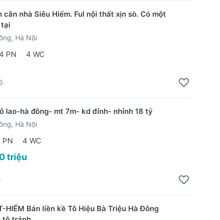
 căn nhà Siêu Hiếm. Ful nội thất xịn sò. Có một
tại
ông, Hà Nội
4 PN
4 WC
6
ỗ lao-hà đông- mt 7m- kd đỉnh- nhỉnh 18 tỷ
ông, Hà Nội
 PN
4 WC
0 triệu
5
HIẾM Bán liền kề Tô Hiệu Bà Triệu Hà Đông
tô tránh