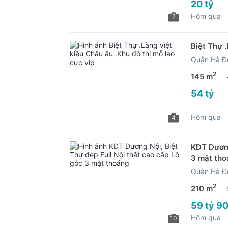
20 tỷ
Hôm qua
7
Biệt Thự .
Quận Hà Đ
2
145 m
54 tỷ
Hôm qua
4
KĐT Dương
3 mặt tho
Quận Hà Đ
2
210 m
59 tỷ 90
Hôm qua
10