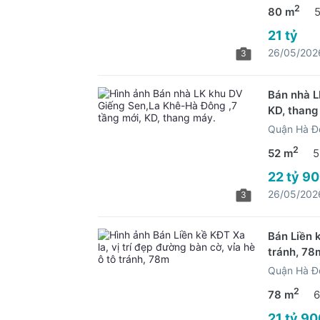
2
80 m
21 tỷ
26/05/202
3
Bán nhà L
KD, thang
Quận Hà Đ
2
52 m
5
22 tỷ 90
26/05/202
3
Bán Liền k
tránh, 78
Quận Hà Đ
2
78 m
6
21 tỷ 90