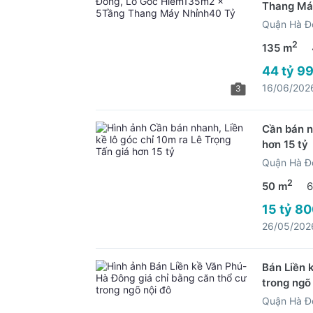
Thang Má
Quận Hà Đ
2
135 m
44 tỷ 99
16/06/202
3
Cần bán n
hơn 15 tỷ
Quận Hà Đ
2
50 m
6
15 tỷ 80
26/05/202
Bán Liền 
trong ngõ
Quận Hà Đ