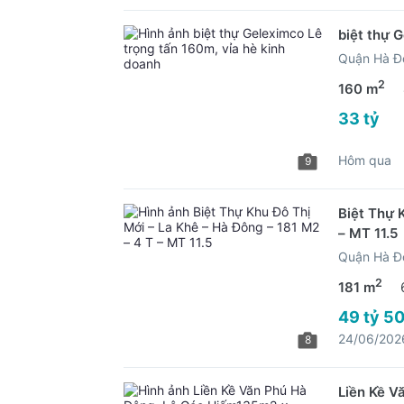
biệt thự 
Quận Hà Đ
2
160 m
33 tỷ
Hôm qua
9
Biệt Thự 
– MT 11.5
Quận Hà Đ
2
181 m
49 tỷ 50
24/06/202
8
Liền Kề V