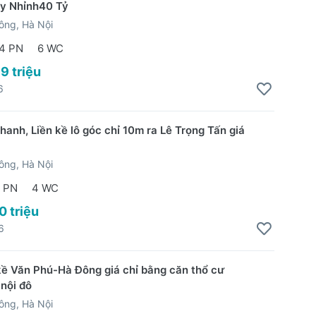
y Nhỉnh40 Tỷ
ông, Hà Nội
4 PN
6 WC
9 triệu
6
hanh, Liền kề lô góc chỉ 10m ra Lê Trọng Tấn giá
ông, Hà Nội
 PN
4 WC
0 triệu
6
kề Văn Phú-Hà Đông giá chỉ bằng căn thổ cư
 nội đô
ông, Hà Nội