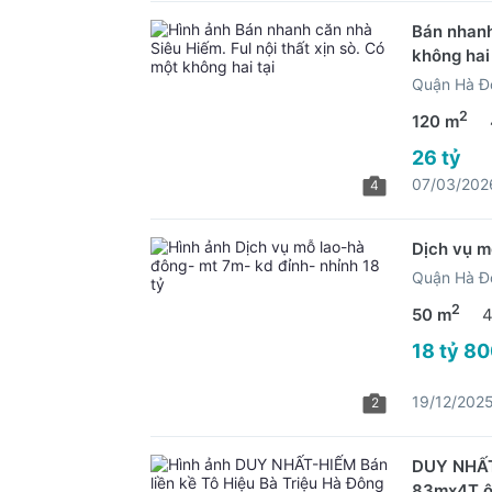
Bán nhanh
không hai 
Quận Hà Đ
2
120 m
26 tỷ
07/03/202
4
Dịch vụ m
Quận Hà Đ
2
50 m
4
18 tỷ 80
19/12/202
2
DUY NHẤT-
83mx4T ô 