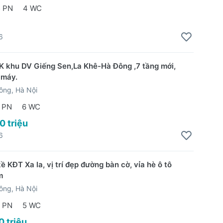
5 PN
4 WC
6
K khu DV Giếng Sen,La Khê-Hà Đông ,7 tầng mới,
 máy.
ông, Hà Nội
 PN
6 WC
0 triệu
6
ề KĐT Xa la, vị trí đẹp đường bàn cờ, vỉa hè ô tô
m
ông, Hà Nội
 PN
5 WC
0 triệu