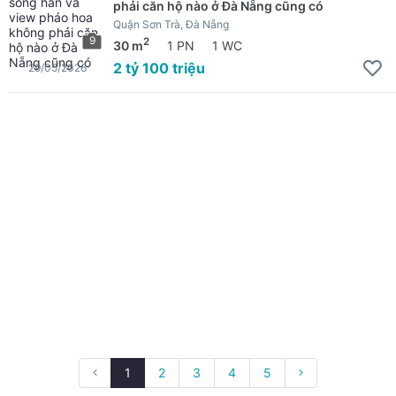
phải căn hộ nào ở Đà Nẵng cũng có
Quận Sơn Trà, Đà Nẵng
9
2
30 m
1 PN
1 WC
2 tỷ 100 triệu
29/05/2026
1
2
3
4
5