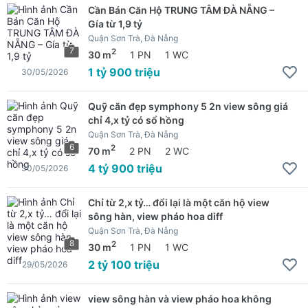
Cần Bán Căn Hộ TRUNG TÂM ĐÀ NẴNG –
Gía từ 1,9 tỷ
Quận Sơn Trà, Đà Nẵng
7
2
30 m
1 PN
1 WC
1 tỷ 900 triệu
30/05/2026
Quỹ căn đẹp symphony 5 2n view sông giá
chỉ 4,x tỷ có sổ hồng
Quận Sơn Trà, Đà Nẵng
6
2
70 m
2 PN
2 WC
4 tỷ 900 triệu
30/05/2026
Chỉ từ 2,x tỷ… đổi lại là một căn hộ view
sông hàn, view pháo hoa diff
Quận Sơn Trà, Đà Nẵng
8
2
30 m
1 PN
1 WC
2 tỷ 100 triệu
29/05/2026
view sông hàn và view pháo hoa không