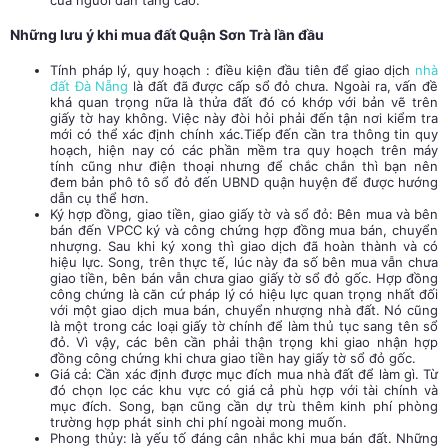
của người dân tăng cao.
Những lưu ý khi mua đất Quận Sơn Trà lần đầu
Tính pháp lý, quy hoạch : điều kiện đầu tiên để giao dịch
nhà
đất Đà Nẵng
là đất đã được cấp sổ đỏ chưa. Ngoài ra, vấn đề
khá quan trọng nữa là thửa đất đó có khớp với bản vẽ trên
giấy tờ hay không. Việc này đòi hỏi phải đến tận nơi kiểm tra
mới có thể xác định chính xác.Tiếp đến cần tra thông tin quy
hoạch, hiện nay có các phần mềm tra quy hoạch trên máy
tính cũng như điện thoại nhưng để chắc chắn thì bạn nên
đem bản phô tô sổ đỏ đến UBND quận huyện để được hướng
dẫn cụ thể hơn.
Ký hợp đồng, giao tiền, giao giấy tờ và sổ đỏ: Bên mua và bên
bán đến VPCC ký và công chứng hợp đồng mua bán, chuyển
nhượng. Sau khi ký xong thì giao dịch đã hoàn thành và có
hiệu lực. Song, trên thực tế, lúc này đa số bên mua vẫn chưa
giao tiền, bên bán vẫn chưa giao giấy tờ sổ đỏ gốc. Hợp đồng
công chứng là căn cứ pháp lý có hiệu lực quan trọng nhất đối
với một giao dịch mua bán, chuyển nhượng nhà đất. Nó cũng
là một trong các loại giấy tờ chính để làm thủ tục sang tên sổ
đỏ. Vì vậy, các bên cần phải thận trọng khi giao nhận hợp
đồng công chứng khi chưa giao tiền hay giấy tờ sổ đỏ gốc.
Giá cả: Cần xác định được mục đích mua nhà đất để làm gì. Từ
đó chọn lọc các khu vực có giá cả phù hợp với tài chính và
mục đích. Song, bạn cũng cần dự trù thêm kinh phí phòng
trường hợp phát sinh chi phí ngoài mong muốn.
Phong thủy: là yếu tố đáng cân nhắc khi mua bán đất. Những