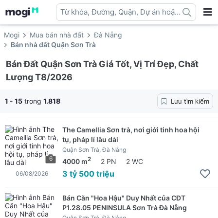
Từ khóa, Đường, Quận, Dự án hoặc
địa danh ...
Mogi
Mua bán nhà đất
Đà Nẵng
Bán nhà đất Quận Sơn Trà
Bán Đất Quận Sơn Trà Giá Tốt, Vị Trí Đẹp, Chất
Lượng T8/2026
1 - 15
trong
1.818
Lưu tìm kiếm
The Camellia Sơn trà, nơi giới tinh hoa hội
tụ, pháp lí lâu dài
Quận Sơn Trà, Đà Nẵng
6
2
4000 m
2 PN
2 WC
3 tỷ 500 triệu
06/08/2026
Bán Căn "Hoa Hậu" Duy Nhất của CĐT
P1.28.05 PENINSULA Sơn Trà Đà Nẵng
Quận Sơn Trà, Đà Nẵng