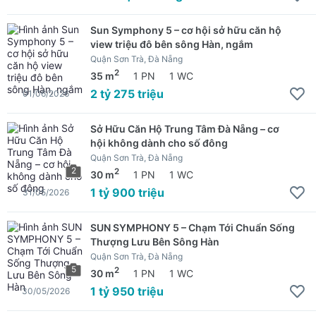
Sun Symphony 5 – cơ hội sở hữu căn hộ
view triệu đô bên sông Hàn, ngắm
Quận Sơn Trà, Đà Nẵng
2
35 m
1 PN
1 WC
2 tỷ 275 triệu
01/06/2026
Sở Hữu Căn Hộ Trung Tâm Đà Nẵng – cơ
hội không dành cho số đông
Quận Sơn Trà, Đà Nẵng
2
2
30 m
1 PN
1 WC
1 tỷ 900 triệu
31/05/2026
SUN SYMPHONY 5 – Chạm Tới Chuẩn Sống
Thượng Lưu Bên Sông Hàn
Quận Sơn Trà, Đà Nẵng
5
2
30 m
1 PN
1 WC
1 tỷ 950 triệu
30/05/2026