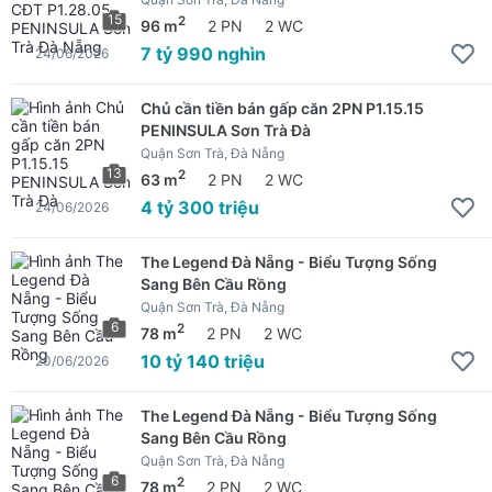
15
2
96 m
2 PN
2 WC
7 tỷ 990 nghìn
24/06/2026
Chủ cần tiền bán gấp căn 2PN P1.15.15
PENINSULA Sơn Trà Đà
Quận Sơn Trà, Đà Nẵng
13
2
63 m
2 PN
2 WC
4 tỷ 300 triệu
24/06/2026
The Legend Đà Nẵng - Biểu Tượng Sống
Sang Bên Cầu Rồng
Quận Sơn Trà, Đà Nẵng
6
2
78 m
2 PN
2 WC
10 tỷ 140 triệu
20/06/2026
The Legend Đà Nẵng - Biểu Tượng Sống
Sang Bên Cầu Rồng
Quận Sơn Trà, Đà Nẵng
6
2
78 m
2 PN
2 WC