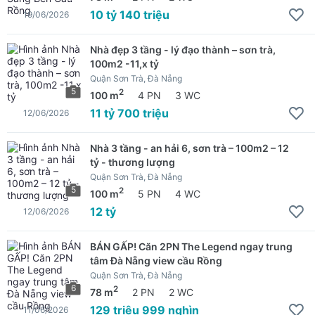
10 tỷ 140 triệu
19/06/2026
Nhà đẹp 3 tầng - lý đạo thành – sơn trà,
100m2 -11,x tỷ
Quận Sơn Trà, Đà Nẵng
5
2
100 m
4 PN
3 WC
11 tỷ 700 triệu
12/06/2026
Nhà 3 tầng - an hải 6, sơn trà – 100m2 – 12
tỷ - thương lượng
Quận Sơn Trà, Đà Nẵng
5
2
100 m
5 PN
4 WC
12 tỷ
12/06/2026
BÁN GẤP! Căn 2PN The Legend ngay trung
tâm Đà Nẵng view cầu Rồng
Quận Sơn Trà, Đà Nẵng
6
2
78 m
2 PN
2 WC
129 triệu 999 nghìn
11/06/2026