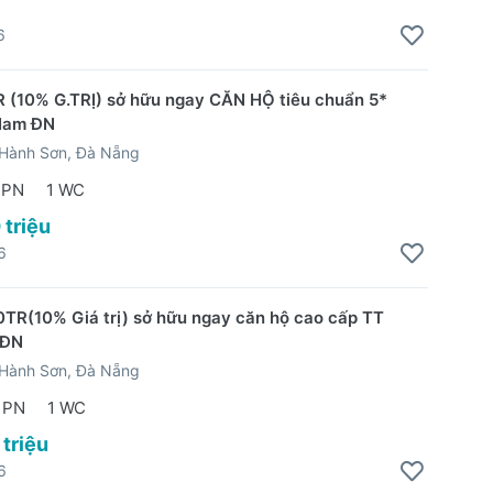
6
 (10% G.TRỊ) sở hữu ngay CĂN HỘ tiêu chuẩn 5*
Nam ĐN
Hành Sơn, Đà Nẵng
 PN
1 WC
 triệu
6
0TR(10% Giá trị) sở hữu ngay căn hộ cao cấp TT
 ĐN
Hành Sơn, Đà Nẵng
 PN
1 WC
 triệu
6