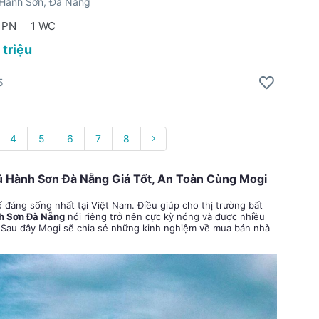
Hành Sơn, Đà Nẵng
 PN
1 WC
 triệu
5
4
5
6
7
8
 Hành Sơn Đà Nẵng Giá Tốt, An Toàn Cùng Mogi
 đáng sống nhất tại Việt Nam. Điều giúp cho thị trường bất
h Sơn Đà Nẵng
nói riêng trở nên cực kỳ nóng và được nhiều
. Sau đây Mogi sẽ chia sẻ những kinh nghiệm về mua bán nhà