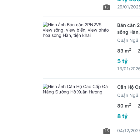
29/01/202
13
Bán căn 2
sông Hàn,
Quận Ngũ 
2
83 m
5 tỷ
13/01/202
Căn Hộ C
Quận Ngũ 
2
80 m
8 tỷ
04/12/202
15