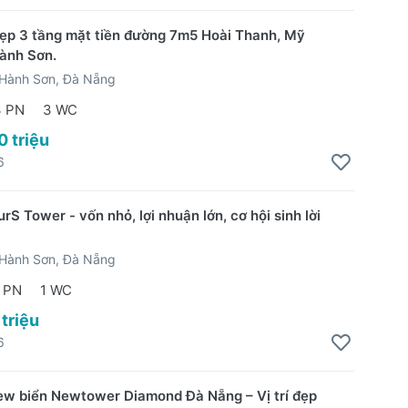
ẹp 3 tầng mặt tiền đường 7m5 Hoài Thanh, Mỹ
ành Sơn.
Hành Sơn, Đà Nẵng
3 PN
3 WC
0 triệu
6
rS Tower - vốn nhỏ, lợi nhuận lớn, cơ hội sinh lời
Hành Sơn, Đà Nẵng
 PN
1 WC
 triệu
6
ew biển Newtower Diamond Đà Nẵng – Vị trí đẹp