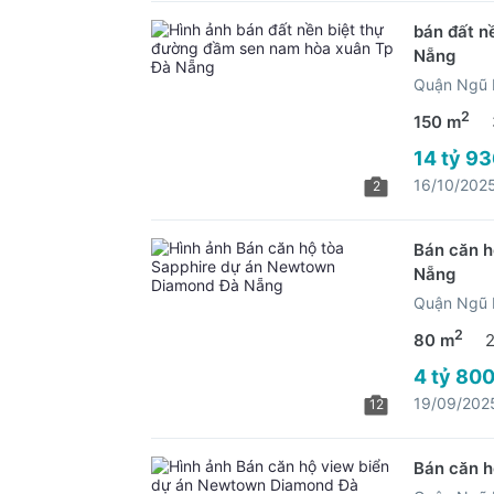
bán đất n
Nẵng
Quận Ngũ 
2
150 m
14 tỷ 93
16/10/202
2
Bán căn h
Nẵng
Quận Ngũ 
2
80 m
4 tỷ 800
19/09/202
12
Bán căn 