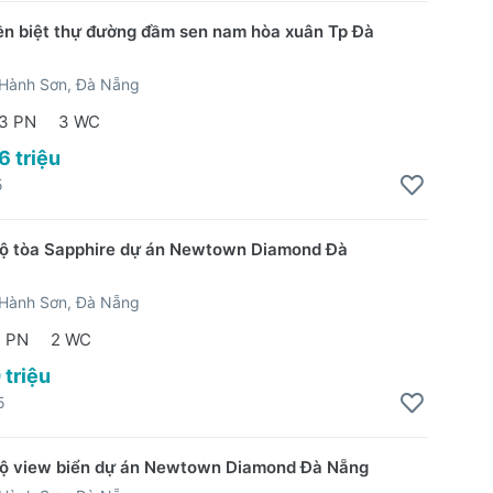
ền biệt thự đường đầm sen nam hòa xuân Tp Đà
Hành Sơn, Đà Nẵng
3 PN
3 WC
6 triệu
5
ộ tòa Sapphire dự án Newtown Diamond Đà
Hành Sơn, Đà Nẵng
2 PN
2 WC
 triệu
5
hộ view biển dự án Newtown Diamond Đà Nẵng