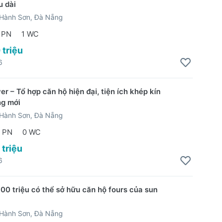
u dài
Hành Sơn, Đà Nẵng
 PN
1 WC
 triệu
6
r – Tổ hợp căn hộ hiện đại, tiện ích khép kín
ng mới
Hành Sơn, Đà Nẵng
 PN
0 WC
 triệu
6
00 triệu có thể sở hữu căn hộ fours của sun
Hành Sơn, Đà Nẵng