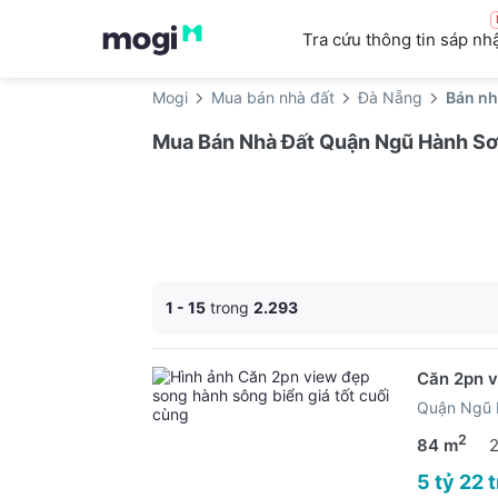
Tra cứu thông tin sáp nh
Mogi
Mua bán nhà đất
Đà Nẵng
Bán nh
Mua Bán Nhà Đất Quận Ngũ Hành Sơn
1 - 15
trong
2.293
Căn 2pn v
Quận Ngũ 
2
84 m
5 tỷ 22 t