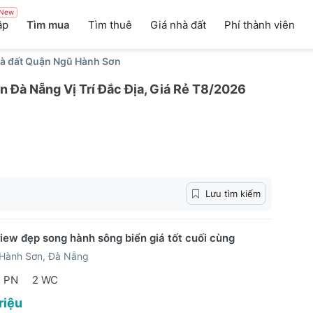
New
ập
Tìm mua
Tìm thuê
Giá nhà đất
Phí thành viên
à đất Quận Ngũ Hành Sơn
 Đà Nẵng Vị Trí Đắc Địa, Giá Rẻ T8/2026
Lưu tìm kiếm
iew đẹp song hành sông biển giá tốt cuối cùng
Hành Sơn, Đà Nẵng
2 PN
2 WC
riệu