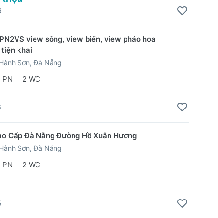
6
PN2VS view sông, view biển, view pháo hoa
 tiện khai
Hành Sơn, Đà Nẵng
2 PN
2 WC
6
ao Cấp Đà Nẵng Đường Hồ Xuân Hương
Hành Sơn, Đà Nẵng
2 PN
2 WC
5