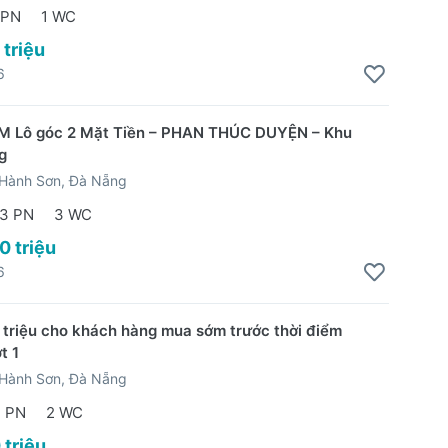
 PN
1 WC
 triệu
6
M Lô góc 2 Mặt Tiền – PHAN THÚC DUYỆN – Khu
g
Hành Sơn, Đà Nẵng
3 PN
3 WC
0 triệu
6
triệu cho khách hàng mua sớm trước thời điểm
t 1
Hành Sơn, Đà Nẵng
2 PN
2 WC
 triệu