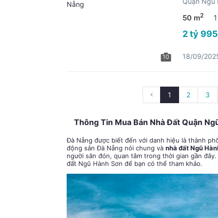
Quận Ngũ 
2
50 m
1
2 tỷ 995
18/09/202
10
1
2
3
Thông Tin Mua Bán Nhà Đất Quận Ngũ
Đà Nẵng được biết đến với danh hiệu là thành phố
động sản Đà Nẵng nói chung và
nhà đất Ngũ Hàn
người săn đón, quan tâm trong thời gian gần đây
đất Ngũ Hành Sơn để bạn có thể tham khảo.