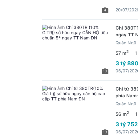
20/07/202
4
Chỉ 380TR
ngay TT 
Quận Ngũ 
2
57 m
1
3 tỷ 890
06/07/202
10
Chỉ từ 38
phía Nam
Quận Ngũ 
2
56 m
1
3 tỷ 752
06/07/202
13