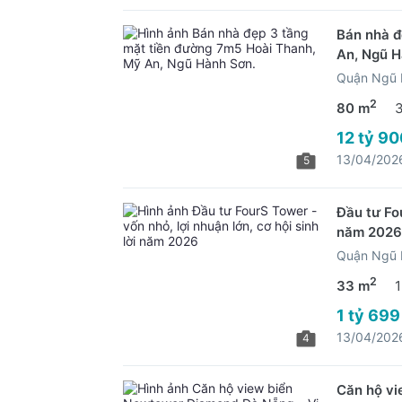
Bán nhà đ
An, Ngũ H
Quận Ngũ 
2
80 m
12 tỷ 90
13/04/202
5
Đầu tư Fou
năm 2026
Quận Ngũ 
2
33 m
1
1 tỷ 699
13/04/202
4
Căn hộ vi