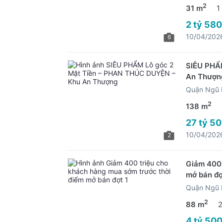
2
31 m
1
2 tỷ 580
10/04/202
6
SIÊU PHẨ
An Thượn
Quận Ngũ 
2
138 m
27 tỷ 50
10/04/202
2
Giảm 400 
mở bán đợ
Quận Ngũ 
2
88 m
4 tỷ 500