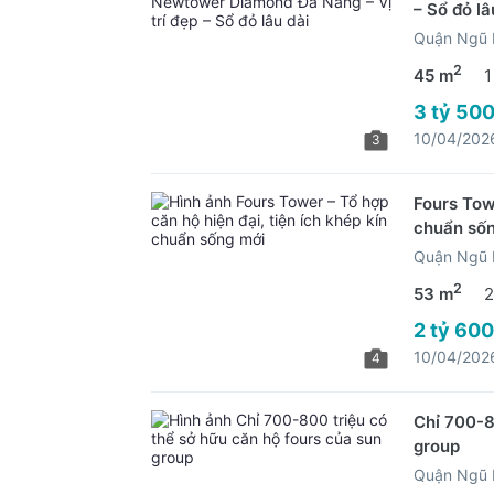
– Sổ đỏ lâ
Quận Ngũ 
2
45 m
1
3 tỷ 500
10/04/202
3
Fours Towe
chuẩn số
Quận Ngũ 
2
53 m
2
2 tỷ 600
10/04/202
4
Chỉ 700-8
group
Quận Ngũ 