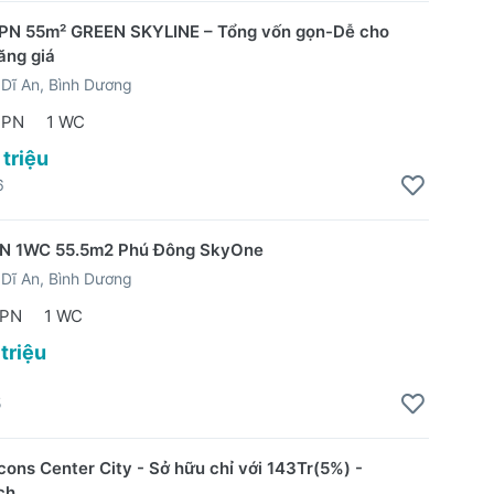
PN 55m² GREEN SKYLINE – Tổng vốn gọn-Dễ cho
ăng giá
Dĩ An, Bình Dương
 PN
1 WC
 triệu
6
PN 1WC 55.5m2 Phú Đông SkyOne
Dĩ An, Bình Dương
 PN
1 WC
 triệu
5
ons Center City - Sở hữu chỉ với 143Tr(5%) -
ch