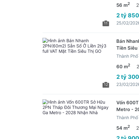
2
56 m
2
2 tỷ 850
25/02/202
11
Bán Nhanh
Tiền Siêu
Thành Phố 
2
60 m
2 tỷ 300
23/02/202
12
Vốn 600T
Metro - 
Thành Phố 
2
54 m
2
2 tỷ 900