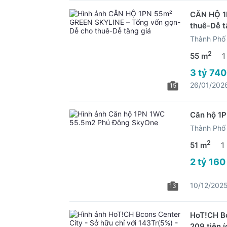
CĂN HỘ 1
thuê-Dễ t
Thành Phố 
2
55 m
1
3 tỷ 740
26/01/202
15
Căn hộ 1
Thành Phố 
2
51 m
1
2 tỷ 160
10/12/202
13
HoT!CH Bc
209 tiện í