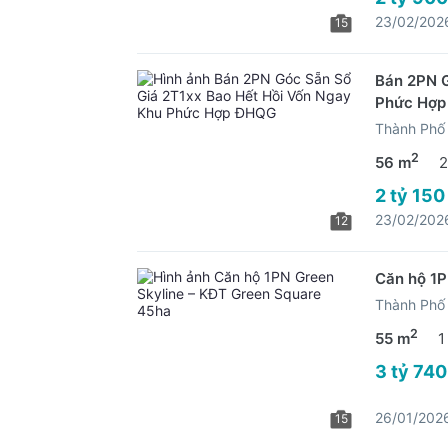
23/02/202
15
Bán 2PN G
Phức Hợ
Thành Phố 
2
56 m
2
2 tỷ 150
23/02/202
12
Căn hộ 1P
Thành Phố 
2
55 m
1
3 tỷ 740
26/01/202
15