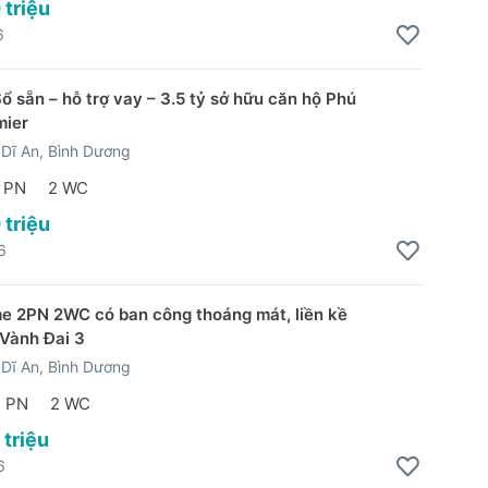
 triệu
6
ổ sẵn – hỗ trợ vay – 3.5 tỷ sở hữu căn hộ Phú
mier
Dĩ An, Bình Dương
 PN
2 WC
 triệu
6
 2PN 2WC có ban công thoáng mát, liền kề
 Vành Đai 3
Dĩ An, Bình Dương
2 PN
2 WC
 triệu
6