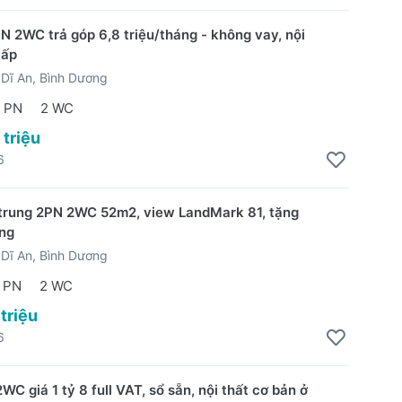
N 2WC trả góp 6,8 triệu/tháng - không vay, nội
cấp
Dĩ An, Bình Dương
 PN
2 WC
 triệu
6
trung 2PN 2WC 52m2, view LandMark 81, tặng
àng
Dĩ An, Bình Dương
 PN
2 WC
 triệu
6
C giá 1 tỷ 8 full VAT, sổ sẵn, nội thất cơ bản ở