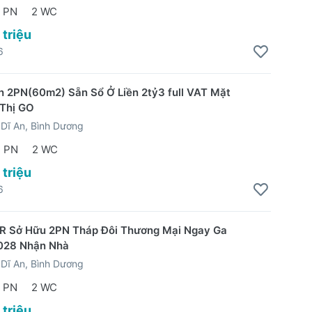
 PN
2 WC
 triệu
6
 2PN(60m2) Sẵn Sổ Ở Liền 2tỷ3 full VAT Mặt
 Thị GO
Dĩ An, Bình Dương
2 PN
2 WC
 triệu
6
R Sở Hữu 2PN Tháp Đôi Thương Mại Ngay Ga
2028 Nhận Nhà
Dĩ An, Bình Dương
 PN
2 WC
 triệu