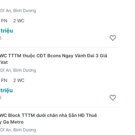
Dĩ An, Bình Dương
 PN
2 WC
 triệu
6
WC TTTM thuộc CĐT Bcons Ngay Vành Đai 3 Giá
 Vat
Dĩ An, Bình Dương
 PN
2 WC
 triệu
6
WC Block TTTM dưới chân nhà Sẵn HĐ Thuê
y Ga Metro
Dĩ An, Bình Dương