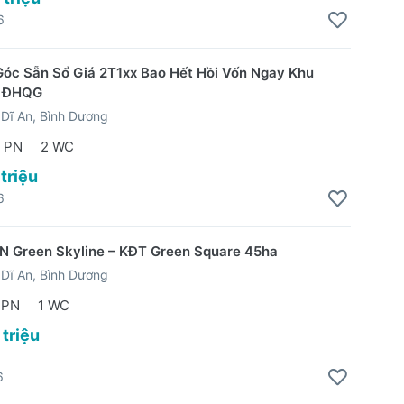
6
óc Sẵn Sổ Giá 2T1xx Bao Hết Hồi Vốn Ngay Khu
p ĐHQG
Dĩ An, Bình Dương
 PN
2 WC
 triệu
6
N Green Skyline – KĐT Green Square 45ha
Dĩ An, Bình Dương
 PN
1 WC
 triệu
6