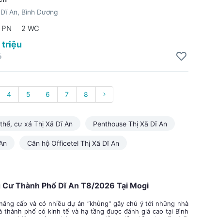
Dĩ An, Bình Dương
 PN
2 WC
 triệu
5
4
5
6
7
8
thể, cư xá Thị Xã Dĩ An
Penthouse Thị Xã Dĩ An
 An
Căn hộ Officetel Thị Xã Dĩ An
Cư Thành Phố Dĩ An T8/2026 Tại Mogi
âng cấp và có nhiều dự án “khủng" gây chú ý tới những nhà
 thành phố có kinh tế và hạ tầng được đánh giá cao tại Bình