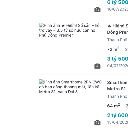
6 tỷ 500
10/07/202
18
🔥 Hiếm! S
Đông Pre
Thành Phố 
2
72 m
2
3 tỷ 500
04/07/202
4
Smarthome
Metro S1,
Thành Phố 
2
64 m
2 tỷ 600
15/04/202
12