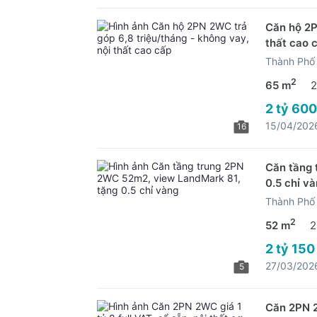
Căn hộ 2P
thất cao 
Thành Phố 
2
65 m
2
2 tỷ 600
15/04/202
16
Căn tầng 
0.5 chỉ v
Thành Phố 
2
52 m
2
2 tỷ 150
27/03/202
5
Căn 2PN 2W