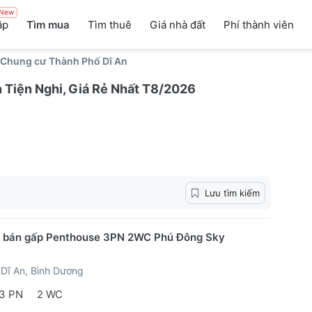
New
ập
Tìm mua
Tìm thuê
Giá nhà đất
Phí thành viên
 Chung cư Thành Phố Dĩ An
Tiện Nghi, Giá Rẻ Nhất T8/2026
Lưu tìm kiếm
ủ bán gấp Penthouse 3PN 2WC Phú Đông Sky
Dĩ An, Bình Dương
3 PN
2 WC