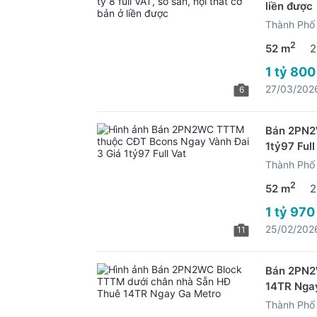
liền được
Thành Phố 
2
52 m
2
1 tỷ 800
27/03/202
6
Bán 2PN2
1tỷ97 Full
Thành Phố 
2
52 m
2
1 tỷ 970
25/02/202
11
Bán 2PN2
14TR Nga
Thành Phố 