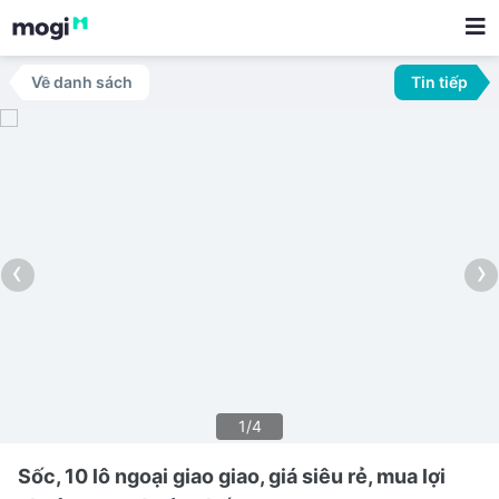
Về danh sách
Tin tiếp
‹
›
1/4
Sốc, 10 lô ngoại giao giao, giá siêu rẻ, mua lợi