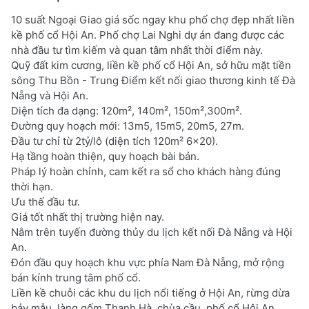
10 suất Ngoại Giao giá sốc ngay khu phố chợ đẹp nhất liền
kề phố cổ Hội An. Phố chợ Lai Nghi dự án đang được các
nhà đầu tư tìm kiếm và quan tâm nhất thời điểm này.
Quỹ đất kim cương, liền kề phố cổ Hội An, sở hữu mặt tiền
sông Thu Bồn - Trung Điểm kết nối giao thương kinh tế Đà
Nẵng và Hội An.
Diện tích đa dạng: 120m², 140m², 150m²,300m².
Đường quy hoạch mới: 13m5, 15m5, 20m5, 27m.
Đầu tư chỉ từ 2tỷ/lô (diện tích 120m² 6x20).
Hạ tầng hoàn thiện, quy hoạch bài bản.
Pháp lý hoàn chỉnh, cam kết ra sổ cho khách hàng đúng
thời hạn.
Ưu thế đầu tư.
Giá tốt nhất thị trường hiện nay.
Nằm trên tuyến đường thủy du lịch kết nối Đà Nẵng và Hội
An.
Đón đầu quy hoạch khu vực phía Nam Đà Nẵng, mở rộng
bán kính trung tâm phố cổ.
Liền kề chuỗi các khu du lịch nổi tiếng ở Hội An, rừng dừa
bảy mẫu, làng gốm Thanh Hà, chùa cầu, phố cổ Hội An.