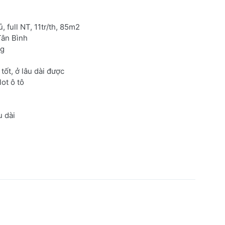
full NT, 11tr/th, 85m2
Tân Bình
ng
 tốt, ở lâu dài được
ot ô tô
u dài