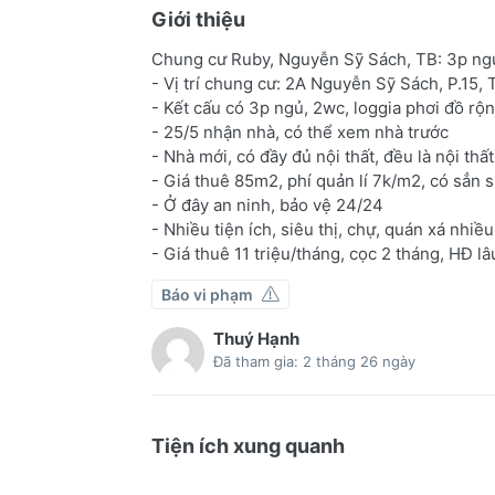
Giới thiệu
Chung cư Ruby, Nguyễn Sỹ Sách, TB: 3p ngủ, 
- Vị trí chung cư: 2A Nguyễn Sỹ Sách, P.15, 
- Kết cấu có 3p ngủ, 2wc, loggia phơi đồ rộ
- 25/5 nhận nhà, có thể xem nhà trước
- Nhà mới, có đầy đủ nội thất, đều là nội thất
- Giá thuê 85m2, phí quản lí 7k/m2, có sẳn sl
- Ở đây an ninh, bảo vệ 24/24
- Nhiều tiện ích, siêu thị, chự, quán xá nhiều
- Giá thuê 11 triệu/tháng, cọc 2 tháng, HĐ lâ
Báo vi phạm
Thuý Hạnh
Đã tham gia: 2 tháng 26 ngày
Tiện ích xung quanh