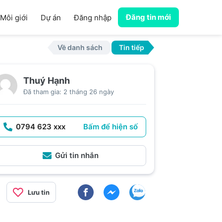
Đăng tin mới
Môi giới
Dự án
Đăng nhập
Về danh sách
Tin tiếp
Thuý Hạnh
Đã tham gia: 2 tháng 26 ngày
0794 623 xxx
Bấm để hiện số
Gửi tin nhắn
Lưu tin