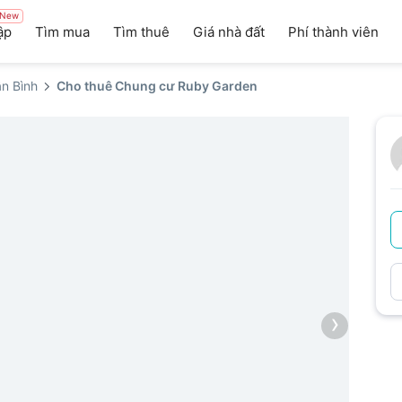
New
ập
Tìm mua
Tìm thuê
Giá nhà đất
Phí thành viên
n Bình
Cho thuê Chung cư Ruby Garden
›