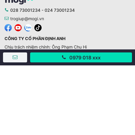
028 73001234 - 024 73001234
trogiup@mogi.vn
CÔNG TY CỔ PHẦN ĐỊNH ANH
Chịu trách nhiệm chính: Ông Phạm Chu Hi
Giấy phép số: 429/GP-BTTTT do Bộ TTTT cấp ngày
0979 018 xxx
11/10/2019
Trụ sở chính:
Số 28 - 30 Đường số 2, Khu phố Hưng Gia 5, Phường Tân
Hưng, Thành phố Hồ Chí Minh, Việt Nam
Văn phòng giao dịch:
67/3 Lý Long Tường, Khu phố Nam Quang 2, Phường Tân
Hưng, Thành phố Hồ Chí Minh
38 Cửa Đông, Phường Hoàn Kiếm, Thành phố Hà Nội