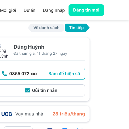
Đăng tin mới
Môi giới
Dự án
Đăng nhập
Về danh sách
Tin tiếp
Dũng Huỳnh
Đã tham gia: 11 tháng 27 ngày
0355 072 xxx
Bấm để hiện số
Gửi tin nhắn
Vay mua nhà
28 triệu/tháng