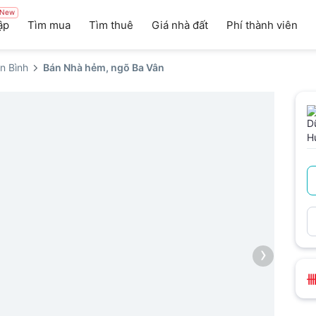
New
ập
Tìm mua
Tìm thuê
Giá nhà đất
Phí thành viên
n Bình
Bán Nhà hẻm, ngõ Ba Vân
›