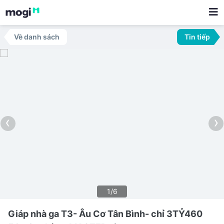
Về danh sách
Tin tiếp
‹
›
1/6
Giáp nhà ga T3- Âu Cơ Tân Bình- chỉ 3TỶ460