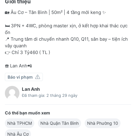
Giới thiệu
🏡 Âu Cơ – Tân Bình | 50m² | 4 tầng mới keng ✨
🛏️ 3PN + 4WC, phòng master xịn, ở kết hợp khai thác cực
ổn
📍 Trung tâm di chuyển nhanh Q10, Q11, sân bay – tiện ích
vây quanh
👉 Chỉ 3 Tỷ460 ( TL )
☎️ Lan Anh📲
Báo vi phạm
Lan Anh
Đã tham gia: 2 tháng 29 ngày
Có thể bạn muốn xem
Nhà TPHCM
Nhà Quận Tân Bình
Nhà Phường 10
Nhà Âu Cơ