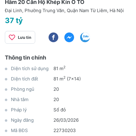
Hầm 20 Căn Hộ Khép Kín Ô TÔ
Đại Linh, Phường Trung Văn, Quận Nam Từ Liêm, Hà Nội
37 tỷ
Lưu tin
Thông tin chính
2
Diện tích sử dụng
81 m
2
Diện tích đất
81 m
(7x14)
Phòng ngủ
20
Nhà tắm
20
Pháp lý
Sổ đỏ
Ngày đăng
26/03/2026
Mã BĐS
22730203