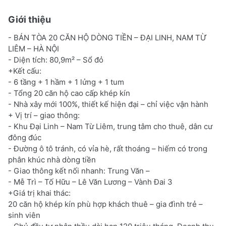
Giới thiệu
- BÁN TÒA 20 CĂN HỘ DÒNG TIỀN – ĐẠI LINH, NAM TỪ
LIÊM – HÀ NỘI
- Diện tích: 80,9m² – Sổ đỏ
+Kết cấu:
- 6 tầng + 1 hầm + 1 lửng + 1 tum
- Tổng 20 căn hộ cao cấp khép kín
- Nhà xây mới 100%, thiết kế hiện đại – chỉ việc vận hành
+ Vị trí – giao thông:
- Khu Đại Linh – Nam Từ Liêm, trung tâm cho thuê, dân cư
đông đúc
- Đường ô tô tránh, có vỉa hè, rất thoáng – hiếm có trong
phân khúc nhà dòng tiền
- Giao thông kết nối nhanh: Trung Văn –
- Mễ Trì – Tố Hữu – Lê Văn Lương – Vành Đai 3
+Giá trị khai thác:
20 căn hộ khép kín phù hợp khách thuê – gia đình trẻ –
sinh viên