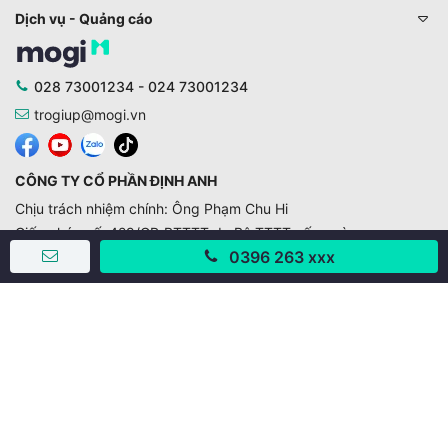
Dịch vụ - Quảng cáo
028 73001234 - 024 73001234
trogiup@mogi.vn
CÔNG TY CỔ PHẦN ĐỊNH ANH
Chịu trách nhiệm chính: Ông Phạm Chu Hi
Giấy phép số: 429/GP-BTTTT do Bộ TTTT cấp ngày
11/10/2019
0396 263 xxx
Trụ sở chính:
Số 28 - 30 Đường số 2, Khu phố Hưng Gia 5, Phường Tân
Hưng, Thành phố Hồ Chí Minh, Việt Nam
Văn phòng giao dịch:
67/3 Lý Long Tường, Khu phố Nam Quang 2, Phường Tân
Hưng, Thành phố Hồ Chí Minh
38 Cửa Đông, Phường Hoàn Kiếm, Thành phố Hà Nội