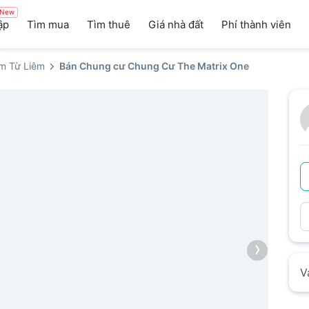
New
ập
Tìm mua
Tìm thuê
Giá nhà đất
Phí thành viên
m Từ Liêm
Bán Chung cư Chung Cư The Matrix One
›
V