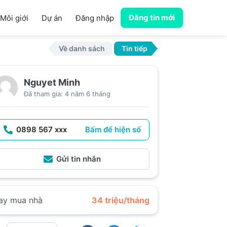
Đăng tin mới
Môi giới
Dự án
Đăng nhập
Về danh sách
Tin tiếp
Nguyet Minh
Đã tham gia: 4 năm 6 tháng
0898 567 xxx
Bấm để hiện số
Gửi tin nhắn
ay mua nhà
34 triệu/tháng