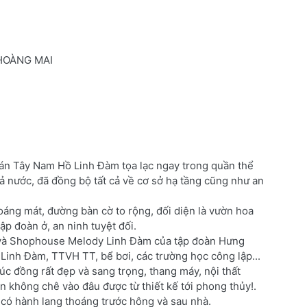
HOÀNG MAI
ự án Tây Nam Hồ Linh Đàm tọa lạc ngay trong quần thể
ả nước, đã đồng bộ tất cả về cơ sở hạ tầng cũng như an
ng mát, đường bàn cờ to rộng, đối diện là vườn hoa
ập đoàn ở, an ninh tuyệt đối.
CC và Shophouse Melody Linh Đàm của tập đoàn Hưng
Linh Đàm, TTVH TT, bể bơi, các trường học công lập...
úc đồng rất đẹp và sang trọng, thang máy, nội thất
n không chê vào đâu được từ thiết kế tới phong thủy!.
, có hành lang thoáng trước hông và sau nhà.