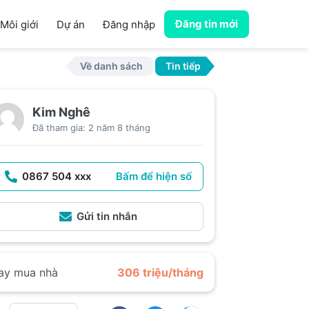
Đăng tin mới
Môi giới
Dự án
Đăng nhập
Về danh sách
Tin tiếp
Kim Nghê
Đã tham gia: 2 năm 8 tháng
0867 504 xxx
Bấm để hiện số
Gửi tin nhắn
ay mua nhà
306 triệu/tháng