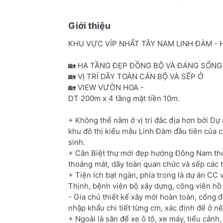
Giới thiệu
KHU VỰC VÍP NHẤT TÂY NAM LINH ĐÀM - 
🏡 HẠ TẦNG ĐẸP ĐỒNG BỘ VÀ ĐÁNG SỐNG
🏡 VỊ TRÍ DÃY TOÀN CÁN BỘ VÀ SẾP Ở
🏡 VIEW VƯỜN HOA -
DT 200m x 4 tầng mặt tiền 10m.
+ Không thể nằm ở vị trí đắc địa hơn bởi D
khu đô thị kiểu mẫu Linh Đàm đầu tiên của c
sinh.
+ Căn Biệt thự mới đẹp hướng Đông Nam thoá
thoáng mát, dãy toàn quan chức và sếp các t
+ Tiện ích bạt ngàn, phía trong là dự án 
Thịnh, bệnh viện bộ xây dựng, công viên hồ 
- Gia chủ thiết kế xây mới hoàn toàn, cổng đ
nhập khẩu chi tiết từng cm, xác định để ở nê
+ Ngoài là sân để xe ô tô, xe máy, tiểu cảnh