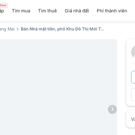
New
ập
Tìm mua
Tìm thuê
Giá nhà đất
Phí thành viên
àng Mai
Bán Nhà mặt tiền, phố Khu Đô Thị Mới Tây Nam Hồ Linh Đàm
›
V